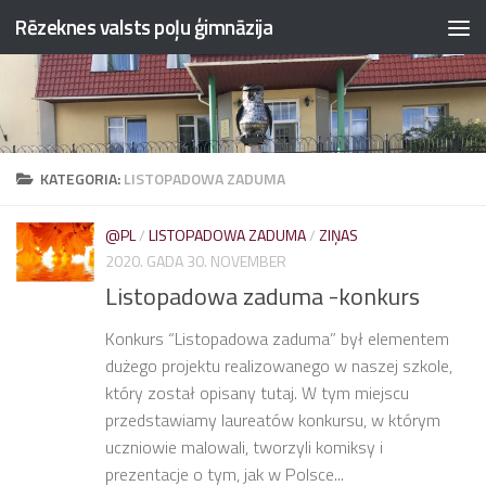
Rēzeknes valsts poļu ģimnāzija
Przejdź do treści
KATEGORIA:
LISTOPADOWA ZADUMA
@PL
/
LISTOPADOWA ZADUMA
/
ZIŅAS
2020. GADA 30. NOVEMBER
Listopadowa zaduma -konkurs
Konkurs “Listopadowa zaduma” był elementem
dużego projektu realizowanego w naszej szkole,
który został opisany tutaj. W tym miejscu
przedstawiamy laureatów konkursu, w którym
uczniowie malowali, tworzyli komiksy i
prezentacje o tym, jak w Polsce...