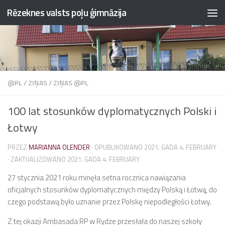
Rēzeknes valsts poļu ģimnāzija
Przejdź do treści
@PL
/
ZIŅAS
/
ZIŅAS @PL
100 lat stosunków dyplomatycznych Polski i
Łotwy
PRZEZ
MARIANNA OLENDER
· OPUBLIKOWANO
2021. GADA 4. FEBRUARY
· ZAKTUALIZOWANO
2021. GADA 4. FEBRUARY
27 stycznia 2021 roku minęła setna rocznica nawiązania
oficjalnych stosunków dyplomatycznych między Polską i Łotwą, do
czego podstawą było uznanie przez Polskę niepodległości Łotwy.
Z tej okazji Ambasada RP w Rydze przesłała do naszej szkoły