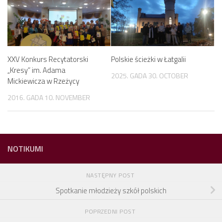
XXV Konkurs Recytatorski
Polskie ścieżki w Łatgalii
„Kresy” im. Adama
2025. GADA 30. OCTOBER
Mickiewicza w Rzeżycy
2016. GADA 10. NOVEMBER
NOTIKUMI
NASTĘPNY POST
Spotkanie młodzieży szkół polskich
POPRZEDNI POST