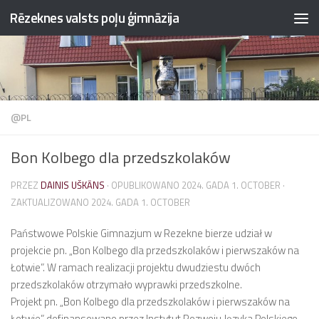
Rēzeknes valsts poļu ģimnāzija
Przejdź do treści
@PL
Bon Kolbego dla przedszkolaków
PRZEZ
DAINIS UŠKĀNS
· OPUBLIKOWANO
2024. GADA 1. OCTOBER
·
ZAKTUALIZOWANO
2024. GADA 1. OCTOBER
Państwowe Polskie Gimnazjum w Rezekne bierze udział w
projekcie pn. „Bon Kolbego dla przedszkolaków i pierwszaków na
Łotwie”. W ramach realizacji projektu dwudziestu dwóch
przedszkolaków otrzymało wyprawki przedszkolne.
Projekt pn. „Bon Kolbego dla przedszkolaków i pierwszaków na
Łotwie” dofinansowano przez Instytut Rozwoju Języka Polskiego