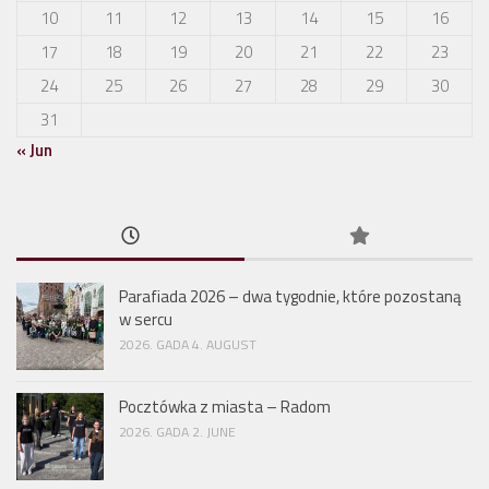
10
11
12
13
14
15
16
17
18
19
20
21
22
23
24
25
26
27
28
29
30
31
« Jun
Parafiada 2026 – dwa tygodnie, które pozostaną
w sercu
2026. GADA 4. AUGUST
Pocztówka z miasta – Radom
2026. GADA 2. JUNE