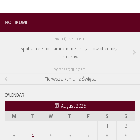
NOTIKUMI
NASTĘPNY POST
Spotkanie z polskimi badaczami śladów obecności
Polaków
POPRZEDNI POST
Pierwsza Komunia Święta
CALENDAR
August 2026
M
T
W
T
F
S
S
1
2
3
4
5
6
7
8
9