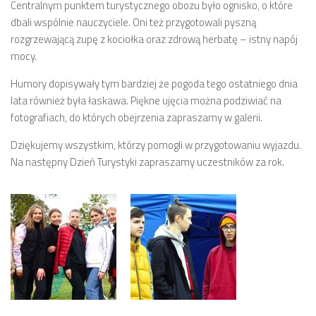
Centralnym punktem turystycznego obozu było ognisko, o które
dbali wspólnie nauczyciele. Oni też przygotowali pyszną
rozgrzewającą zupę z kociołka oraz zdrową herbatę – istny napój
mocy.
Humory dopisywały tym bardziej że pogoda tego ostatniego dnia
lata również była łaskawa. Piękne ujęcia można podziwiać na
fotografiach, do których obejrzenia zapraszamy w galerii.
Dziękujemy wszystkim, którzy pomogli w przygotowaniu wyjazdu.
Na następny Dzień Turystyki zapraszamy uczestników za rok.