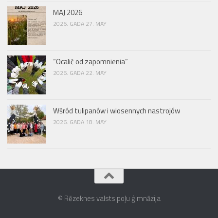
MAJ 2026
2026. GADA 27. MAY
“Ocalić od zapomnienia”
2026. GADA 22. MAY
Wśród tulipanów i wiosennych nastrojów
2026. GADA 18. MAY
© Rēzeknes valsts poļu ģimnāzija