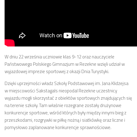
W dniu 22 września uczniowie klas 9-12 oraz nauczyciele
Państwowego Polskiego Gimnazjum w Rezekne wzięli udział w
wyjazdowej imprezie sportowej z okazji Dnia Turystyki.
Dzięki uprzejmości władz Szkoły Podstawowej im. Jana Klidzejsa
w miejscowości Sakstagals nieopodal Rezekne uczestnicy
wyjazdu mogli skorzystać z obiektów sportowych znajdujących się
na terenie szkoły. Tam właśnie rozegrane zostały drużynowe
konkurencje sportowe, wśród których były między innymi bieg z
przeszkodami, rozgrywki w piłkę nożną i siatkówkę oraz liczne i
pomysłowo zaplanowane konkurencje sprawnościowe.