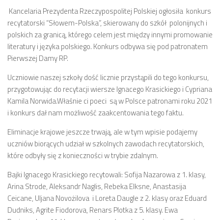
Kancelaria Prezydenta Rzeczypospolitej Polskiej ogłosiła konkurs
recytatorski “Słowem-Polska”, skierowany do szkół polonijnych i
polskich za granicą, którego celem jest między innymi promowanie
literatury i języka polskiego. Konkurs odbywa się pod patronatem
Pierwszej Damy RP.
Uczniowie naszej szkoły dość licznie przystąpili do tego konkursu,
przygotowując do recytacji wiersze Ignacego Krasickiego i Cypriana
Kamila Norwida.Właśnie ci poeci są w Polsce patronami roku 2021
i konkurs dał nam możliwość zaakcentowania tego faktu.
Eliminacje krajowe jeszcze trwają, ale w tym wpisie podajemy
uczniów biorących udział w szkolnych zawodach recytatorskich,
które odbyły się z konieczności w trybie zdalnym.
Bajki Ignacego Krasickiego recytowali: Sofija Nazarowa z 1. klasy,
Arina Strode, Aleksandr Naglis, Rebeka Elksne, Anastasija
Ceicane, Uljana Novożilova i Loreta Daugle z 2. klasy oraz Eduard
Dudniks, Agrite Fiodorova, Renars Plotka z 5. klasy. Ewa