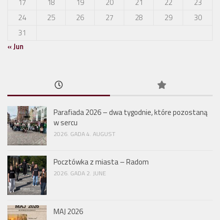
17
18
19
20
21
22
23
24
25
26
27
28
29
30
31
« Jun
Parafiada 2026 – dwa tygodnie, które pozostaną
w sercu
2026. GADA 4. AUGUST
Pocztówka z miasta – Radom
2026. GADA 2. JUNE
MAJ 2026