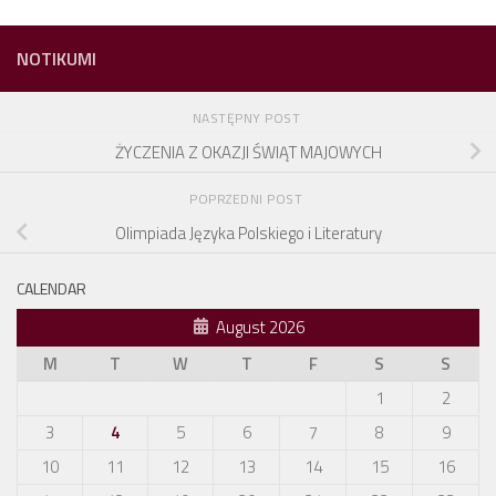
NOTIKUMI
NASTĘPNY POST
ŻYCZENIA Z OKAZJI ŚWIĄT MAJOWYCH
POPRZEDNI POST
Olimpiada Języka Polskiego i Literatury
CALENDAR
August 2026
M
T
W
T
F
S
S
1
2
3
4
5
6
7
8
9
10
11
12
13
14
15
16