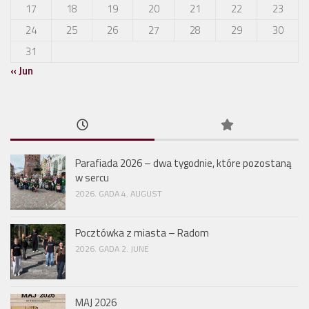
17
18
19
20
21
22
23
24
25
26
27
28
29
30
31
« Jun
Parafiada 2026 – dwa tygodnie, które pozostaną
w sercu
2026. GADA 4. AUGUST
Pocztówka z miasta – Radom
2026. GADA 2. JUNE
MAJ 2026