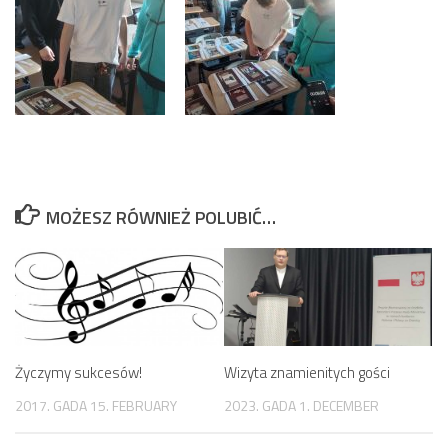
MOŻESZ RÓWNIEŻ POLUBIĆ…
Życzymy sukcesów!
Wizyta znamienitych gości
2017. GADA 15. FEBRUARY
2023. GADA 1. DECEMBER