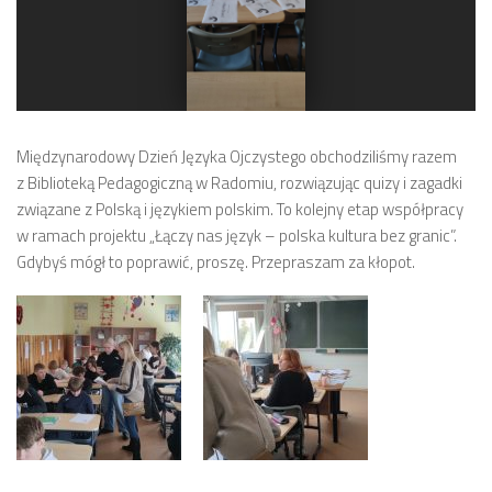
Międzynarodowy Dzień Języka Ojczystego
obchodziliśmy razem
z
Biblioteką Pedagogiczną w Radomiu
, rozwiązując quizy i zagadki
związane z Polską i językiem polskim. To kolejny etap współpracy
w ramach projektu „
Łączy nas język – polska kultura bez granic
”.
Gdybyś mógł to poprawić, proszę. Przepraszam za kłopot.