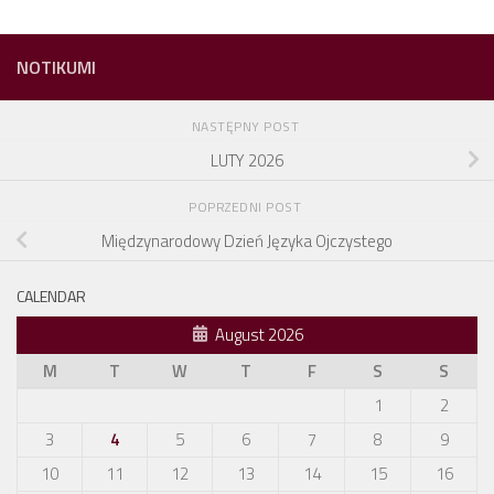
NOTIKUMI
NASTĘPNY POST
LUTY 2026
POPRZEDNI POST
Międzynarodowy Dzień Języka Ojczystego
CALENDAR
August 2026
M
T
W
T
F
S
S
1
2
3
4
5
6
7
8
9
10
11
12
13
14
15
16