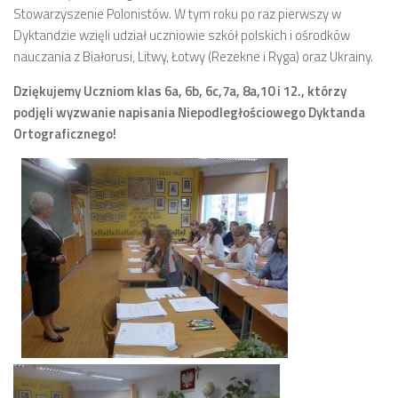
Stowarzyszenie Polonistów. W tym roku po raz pierwszy w
Dyktandzie wzięli udział uczniowie szkół polskich i ośrodków
nauczania z Białorusi, Litwy, Łotwy (Rezekne i Ryga) oraz Ukrainy.
Dziękujemy Uczniom klas 6a, 6b, 6c,7a, 8a,10 i 12., którzy
podjęli wyzwanie napisania Niepodległościowego Dyktanda
Ortograficznego!