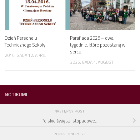
Dzień Personelu
Parafiada 2026 – dwa
Technicznego Szkoły
tygodnie, które pozostaną w
sercu
2016. GADA 12. APRIL
2026. GADA 4. AUGUST
NOTIKUMI
NASTĘPNY POST
Polskie święta listopadowe…
POPRZEDNI POST