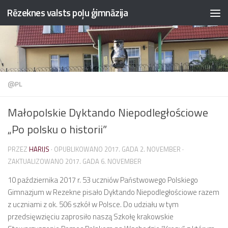
Rēzeknes valsts poļu ģimnāzija
Przejdź do treści
@PL
Małopolskie Dyktando Niepodległościowe
„Po polsku o historii”
PRZEZ
HARIJS
· OPUBLIKOWANO
2017. GADA 2. NOVEMBER
·
ZAKTUALIZOWANO
2017. GADA 6. NOVEMBER
10 października 2017 r. 53 uczniów Państwowego Polskiego
Gimnazjum w Rezekne pisało Dyktando Niepodległościowe razem
z uczniami z ok. 506 szkół w Polsce. Do udziału w tym
przedsięwzięciu zaprosiło naszą Szkołę krakowskie