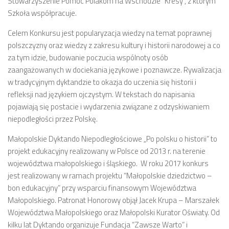
Stowarzyszenie Pomoc Polakom na Wschodzie “Kresy”, z którym
Szkoła współpracuje.
Celem Konkursu jest popularyzacja wiedzy na temat poprawnej
polszczyzny oraz wiedzy z zakresu kultury i historii narodowej a co
za tym idzie, budowanie poczucia wspólnoty osób
zaangażowanych w dociekania językowe i poznawcze. Rywalizacja
w tradycyjnym dyktandzie to okazja do uczenia się historii i
refleksji nad językiem ojczystym. W tekstach do napisania
pojawiają się postacie i wydarzenia związane z odzyskiwaniem
niepodległości przez Polskę.
Małopolskie Dyktando Niepodległościowe „Po polsku o historii” to
projekt edukacyjny realizowany w Polsce od 2013 r. na terenie
województwa małopolskiego i śląskiego. W roku 2017 konkurs
jest realizowany w ramach projektu “Małopolskie dziedzictwo –
bon edukacyjny” przy wsparciu finansowym Województwa
Małopolskiego. Patronat Honorowy objął Jacek Krupa – Marszałek
Województwa Małopolskiego oraz Małopolski Kurator Oświaty. Od
kilku lat Dyktando organizuje Fundacja “Zawsze Warto” i