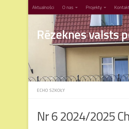
Aktualności
O nas
Projekty
Kontak
Przejdź do treści
Rēzeknes valsts p
ECHO SZKOŁY
Nr 6 2024/2025 Chce