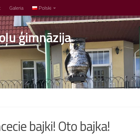
t
Galeria
Polski
oļu ģimnāzija
cie bajki! Oto bajka!