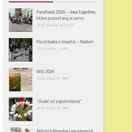
Parafiada 2026 – dwa tygodnie,
które pozostaną w sercu
2026. GADA 4. AUGUST
Pocztówka z miasta – Radom
2026. GADA 2. JUNE
MAJ 2026
2026. GADA 27. MAY
“Ocalić od zapomnienia”
2026. GADA 22. MAY
Wśród tulipanów i wiosennych