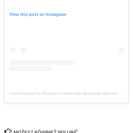
View this post on Instagram
A post shared by Rēzeknes valsts poļu ģimnāzija (@rezeknes_valsts_polu_gimnazija)
MOŻESZ RÓWNIEŻ POLUBIĆ…