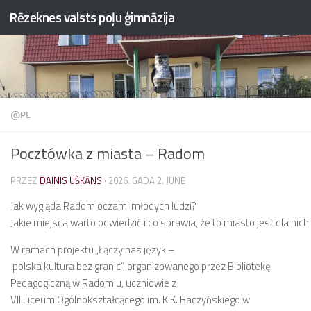
Rēzeknes valsts poļu ģimnāzija
Przejdź do treści
@PL
Pocztówka z miasta – Radom
PRZEZ
DAINIS UŠKĀNS
·
2026. GADA 2. JUNE
Jak wygląda Radom oczami młodych ludzi?
Jakie miejsca warto odwiedzić i co sprawia, że to miasto jest dla nic
W ramach projektu
„Łączy nas język –
polska kultura bez granic”
, organizowanego przez Bibliotekę
Pedagogiczną w Radomiu, uczniowie z
VII Liceum Ogólnokształcącego im. K.K. Baczyńskiego w