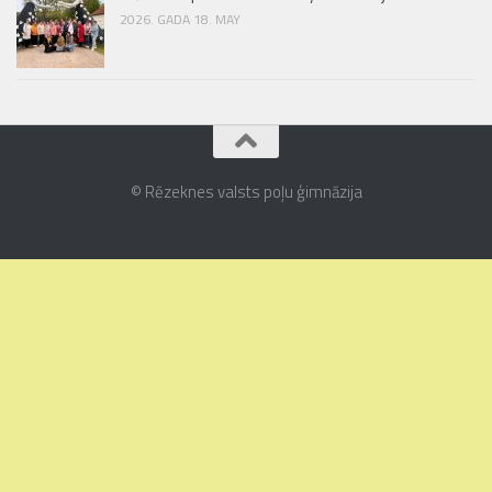
2026. GADA 18. MAY
© Rēzeknes valsts poļu ģimnāzija