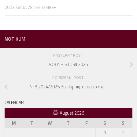
2023. GADA 28. SEPTEMBER
NOTIKUMI
NASTĘPNY POST
KOŁA HISTORII 2025
POPRZEDNI POST
Nr 8 2024/2025 Bo klapnięte uszko ma…
CALENDAR
August 2026
M
T
W
T
F
S
S
1
2