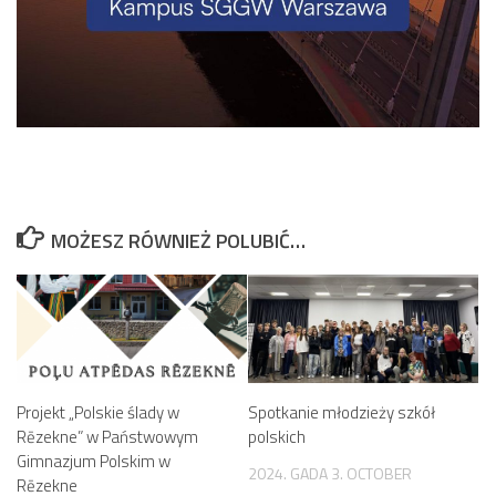
MOŻESZ RÓWNIEŻ POLUBIĆ…
Projekt „Polskie ślady w
Spotkanie młodzieży szkół
Rēzekne” w Państwowym
polskich
Gimnazjum Polskim w
2024. GADA 3. OCTOBER
Rēzekne