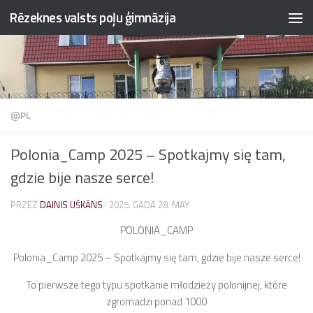
Rēzeknes valsts poļu ģimnāzija
Przejdź do treści
@PL
Polonia_Camp 2025 – Spotkajmy się tam,
gdzie bije nasze serce!
PRZEZ
DAINIS UŠKĀNS
·
2025. GADA 28. MAY
POLONIA_CAMP
Polonia_Camp 2025 – Spotkajmy się tam, gdzie bije nasze serce!
To pierwsze tego typu spotkanie młodzieży polonijnej, które
zgromadzi ponad 1000