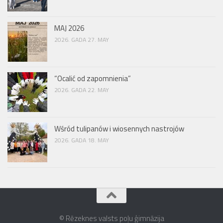
MAJ 2026
2026. GADA 27. MAY
“Ocalić od zapomnienia”
2026. GADA 22. MAY
Wśród tulipanów i wiosennych nastrojów
2026. GADA 18. MAY
© Rēzeknes valsts poļu ģimnāzija