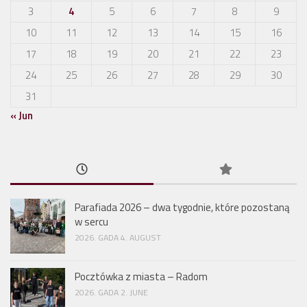
3
4
5
6
7
8
9
10
11
12
13
14
15
16
17
18
19
20
21
22
23
24
25
26
27
28
29
30
31
« Jun
Parafiada 2026 – dwa tygodnie, które pozostaną
w sercu
2026. GADA 4. AUGUST
Pocztówka z miasta – Radom
2026. GADA 2. JUNE