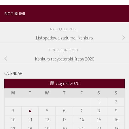
NOTIKUMI
NASTĘPNY POST
Listopadowa zaduma -konkurs
POPRZEDNI POST
Konkurs recytatorski Kresy 2020
CALENDAR
August 2026
M
T
W
T
F
S
S
1
2
3
4
5
6
7
8
9
10
11
12
13
14
15
16
17
18
19
20
21
22
23