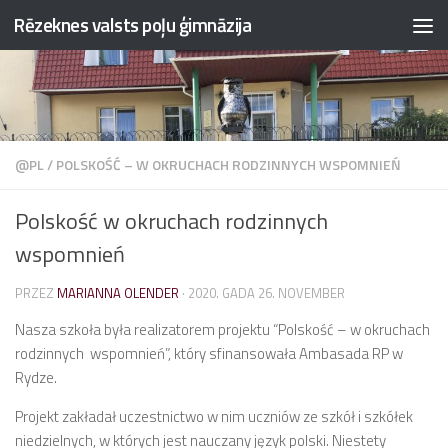
Rēzeknes valsts poļu ģimnāzija
Przejdź do treści
@PL
/
POLSKOŚĆ – W OKRUCHACH RODZINNYCH WSPOMNIEŃ
Polskość w okruchach rodzinnych
wspomnień
PRZEZ
MARIANNA OLENDER
·
2020. GADA 26. NOVEMBER
Nasza szkoła była realizatorem projektu “Polskość – w okruchach
rodzinnych wspomnień”, który sfinansowała Ambasada RP w
Rydze.
Projekt zakładał uczestnictwo w nim uczniów ze szkół i szkółek
niedzielnych, w których jest nauczany język polski. Niestety