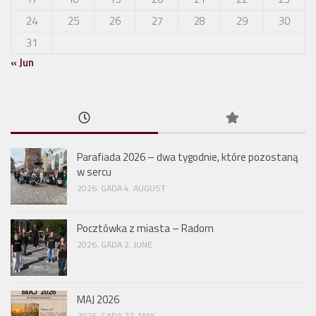
24
25
26
27
28
29
30
31
« Jun
Parafiada 2026 – dwa tygodnie, które pozostaną
w sercu
2026. GADA 4. AUGUST
Pocztówka z miasta – Radom
2026. GADA 2. JUNE
MAJ 2026
2026. GADA 27. MAY