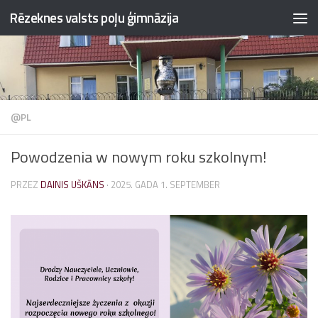
Rēzeknes valsts poļu ģimnāzija
Przejdź do treści
@PL
Powodzenia w nowym roku szkolnym!
PRZEZ
DAINIS UŠKĀNS
·
2025. GADA 1. SEPTEMBER