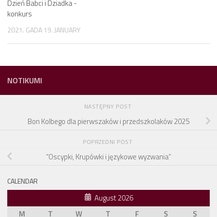
Dzień Babci i Dziadka -
konkurs
2021. GADA 19. JANUARY
NOTIKUMI
NASTĘPNY POST
Bon Kolbego dla pierwszaków i przedszkolaków 2025
POPRZEDNI POST
“Oscypki, Krupówki i językowe wyzwania”
CALENDAR
August 2026
M
T
W
T
F
S
S