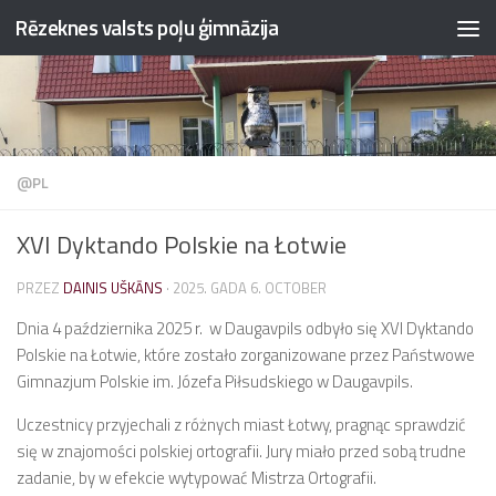
Rēzeknes valsts poļu ģimnāzija
Przejdź do treści
@PL
XVI Dyktando Polskie na Łotwie
PRZEZ
DAINIS UŠKĀNS
·
2025. GADA 6. OCTOBER
Dnia 4 października 2025 r. w Daugavpils odbyło się XVI Dyktando
Polskie na Łotwie, które zostało zorganizowane przez Państwowe
Gimnazjum Polskie im. Józefa Piłsudskiego w Daugavpils.
Uczestnicy przyjechali z różnych miast Łotwy, pragnąc sprawdzić
się w znajomości polskiej ortografii. Jury miało przed sobą trudne
zadanie, by w efekcie wytypować Mistrza Ortografii.