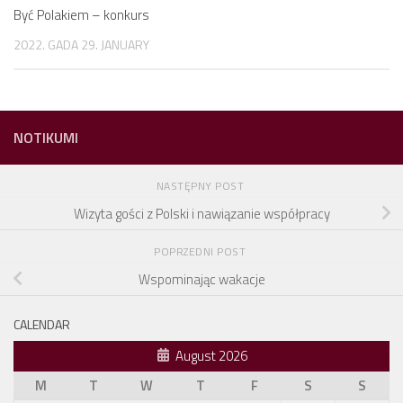
Być Polakiem – konkurs
2022. GADA 29. JANUARY
NOTIKUMI
NASTĘPNY POST
Wizyta gości z Polski i nawiązanie współpracy
POPRZEDNI POST
Wspominając wakacje
CALENDAR
August 2026
M
T
W
T
F
S
S