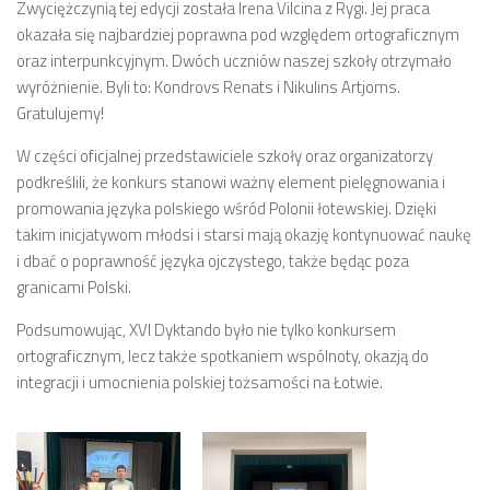
Zwyciężczynią tej edycji została Irena Vilcina z Rygi. Jej praca
okazała się najbardziej poprawna pod względem ortograficznym
oraz interpunkcyjnym. Dwóch uczniów naszej szkoły otrzymało
wyróżnienie. Byli to: Kondrovs Renats i Nikulins Artjoms.
Gratulujemy!
W części oficjalnej przedstawiciele szkoły oraz organizatorzy
podkreślili, że konkurs stanowi ważny element pielęgnowania i
promowania języka polskiego wśród Polonii łotewskiej. Dzięki
takim inicjatywom młodsi i starsi mają okazję kontynuować naukę
i dbać o poprawność języka ojczystego, także będąc poza
granicami Polski.
Podsumowując, XVI Dyktando było nie tylko konkursem
ortograficznym, lecz także spotkaniem wspólnoty, okazją do
integracji i umocnienia polskiej tożsamości na Łotwie.