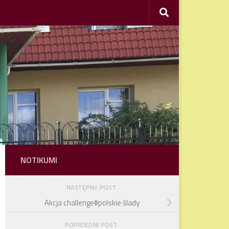
NOTIKUMI
NASTĘPNY POST
Akcja challenge#polskie ślady
POPRZEDNI POST