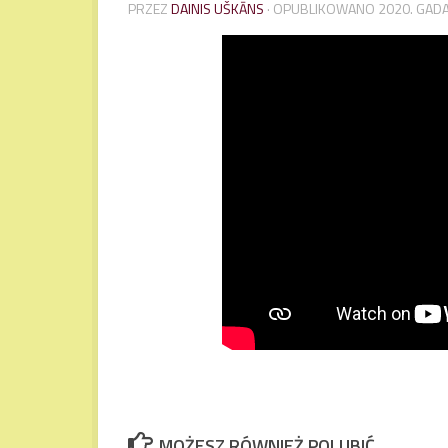
PRZEZ
DAINIS UŠKĀNS
· OPUBLIKOWANO
2020. GAD
MOŻESZ RÓWNIEŻ POLUBIĆ…