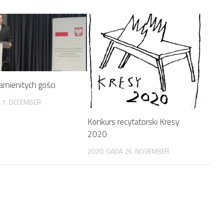
amienitych gości
 1. DECEMBER
Konkurs recytatorski Kresy
2020
2020. GADA 26. NOVEMBER