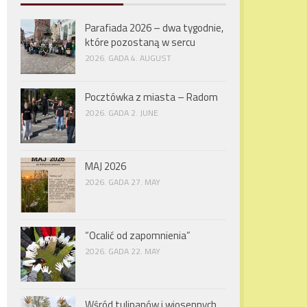
Parafiada 2026 – dwa tygodnie,
które pozostaną w sercu
2026. GADA 4. AUGUST
Pocztówka z miasta – Radom
2026. GADA 2. JUNE
MAJ 2026
2026. GADA 27. MAY
“Ocalić od zapomnienia”
2026. GADA 22. MAY
Wśród tulipanów i wiosennych