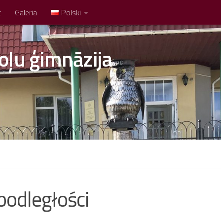
t
Galeria
Polski
oļu ģimnāzija
podległości