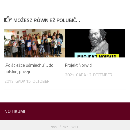
MOŻESZ RÓWNIEŻ POLUBIĆ…
„Po ścieżce uśmiechu”… do
Projekt Norwid
polskiej poezji
2021. GADA 12. DECEMBER
2019. GADA 15. OCTOBER
NOTIKUMI
NASTĘPNY POST