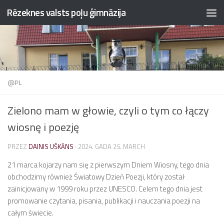
Rēzeknes valsts poļu ģimnāzija
Przejdź do treści
@PL
Zielono mam w głowie, czyli o tym co łączy
wiosnę i poezję
PRZEZ
DAINIS UŠKĀNS
·
2024. GADA 25. MARCH
21 marca kojarzy nam się z pierwszym Dniem Wiosny, tego dnia
obchodzimy również Światowy Dzień Poezji, który został
zainicjowany w 1999 roku przez UNESCO. Celem tego dnia jest
promowanie czytania, pisania, publikacji i nauczania poezji na
całym świecie.