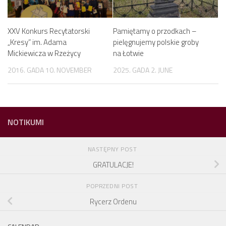
XXV Konkurs Recytatorski
Pamiętamy o przodkach –
„Kresy” im. Adama
pielęgnujemy polskie groby
Mickiewicza w Rzeżycy
na Łotwie
2016. GADA 10. NOVEMBER
2025. GADA 2. JUNE
NOTIKUMI
NASTĘPNY POST
GRATULACJE!
POPRZEDNI POST
Rycerz Ordenu