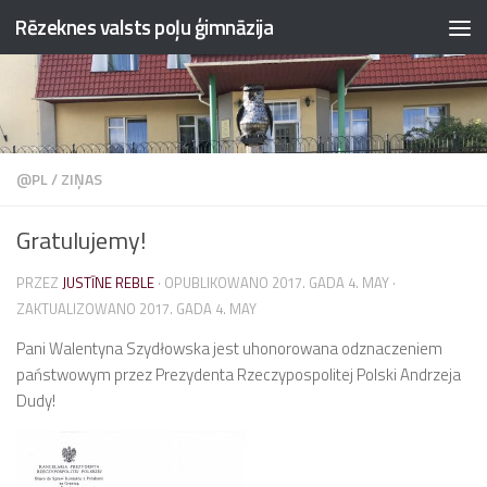
Rēzeknes valsts poļu ģimnāzija
Przejdź do treści
@PL
/
ZIŅAS
Gratulujemy!
PRZEZ
JUSTĪNE REBLE
· OPUBLIKOWANO
2017. GADA 4. MAY
·
ZAKTUALIZOWANO
2017. GADA 4. MAY
Pani Walentyna Szydłowska jest uhonorowana odznaczeniem
państwowym przez Prezydenta Rzeczypospolitej Polski Andrzeja
Dudy!