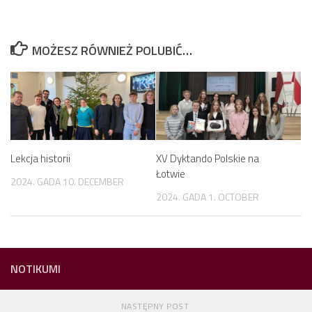
MOŻESZ RÓWNIEŻ POLUBIĆ…
Lekcja historii
XV Dyktando Polskie na
Łotwie
2024. GADA 10. DECEMBER
2024. GADA 1. OCTOBER
NOTIKUMI
NASTĘPNY POST