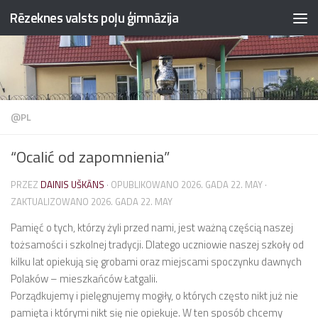
Rēzeknes valsts poļu ģimnāzija
Przejdź do treści
@PL
“Ocalić od zapomnienia”
PRZEZ
DAINIS UŠKĀNS
· OPUBLIKOWANO
2026. GADA 22. MAY
·
ZAKTUALIZOWANO
2026. GADA 22. MAY
Pamięć o tych, którzy żyli przed nami, jest ważną częścią naszej
tożsamości i szkolnej tradycji. Dlatego uczniowie naszej szkoły od
kilku lat opiekują się grobami oraz miejscami spoczynku dawnych
Polaków – mieszkańców Łatgalii.
Porządkujemy i pielęgnujemy mogiły, o których często nikt już nie
pamięta i którymi nikt się nie opiekuje. W ten sposób chcemy