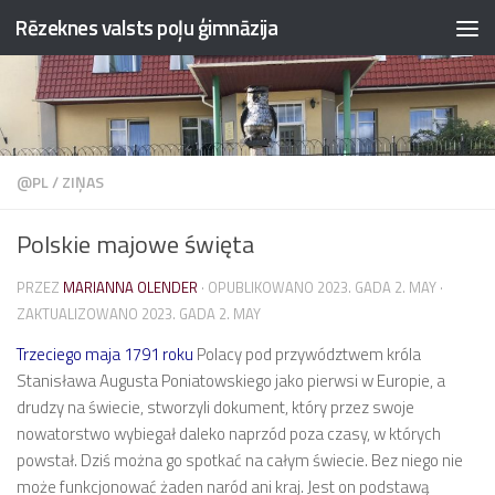
Rēzeknes valsts poļu ģimnāzija
Przejdź do treści
@PL
/
ZIŅAS
Polskie majowe święta
PRZEZ
MARIANNA OLENDER
· OPUBLIKOWANO
2023. GADA 2. MAY
·
ZAKTUALIZOWANO
2023. GADA 2. MAY
Trzeciego maja 1791 roku
Polacy pod przywództwem króla
Stanisława Augusta Poniatowskiego jako pierwsi w Europie, a
drudzy na świecie, stworzyli dokument, który przez swoje
nowatorstwo wybiegał daleko naprzód poza czasy, w których
powstał. Dziś można go spotkać na całym świecie. Bez niego nie
może funkcjonować żaden naród ani kraj. Jest on podstawą