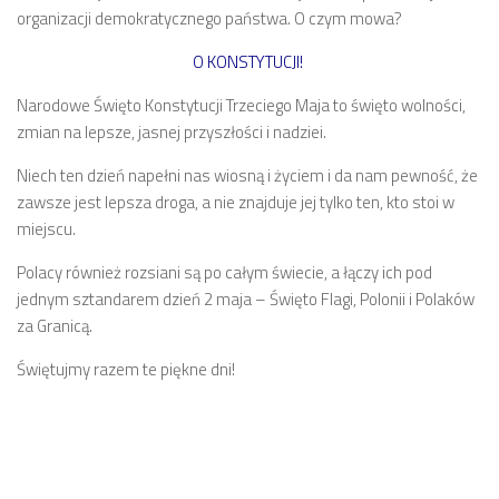
organizacji demokratycznego państwa. O czym mowa?
O KONSTYTUCJI!
Narodowe Święto Konstytucji Trzeciego Maja to święto wolności,
zmian na lepsze, jasnej przyszłości i nadziei.
Niech ten dzień napełni nas wiosną i życiem i da nam pewność, że
zawsze jest lepsza droga, a nie znajduje jej tylko ten, kto stoi w
miejscu.
Polacy również rozsiani są po całym świecie, a łączy ich pod
jednym sztandarem dzień 2 maja – Święto Flagi, Polonii i Polaków
za Granicą.
Świętujmy razem te piękne dni!