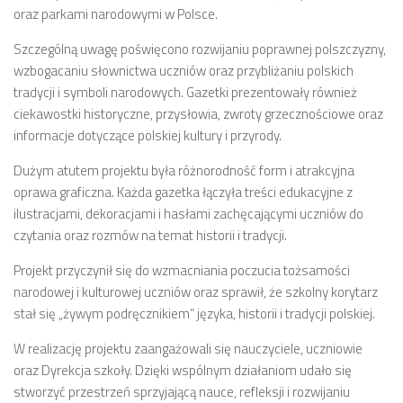
oraz parkami narodowymi w Polsce.
Szczególną uwagę poświęcono rozwijaniu poprawnej polszczyzny,
wzbogacaniu słownictwa uczniów oraz przybliżaniu polskich
tradycji i symboli narodowych. Gazetki prezentowały również
ciekawostki historyczne, przysłowia, zwroty grzecznościowe oraz
informacje dotyczące polskiej kultury i przyrody.
Dużym atutem projektu była różnorodność form i atrakcyjna
oprawa graficzna. Każda gazetka łączyła treści edukacyjne z
ilustracjami, dekoracjami i hasłami zachęcającymi uczniów do
czytania oraz rozmów na temat historii i tradycji.
Projekt przyczynił się do wzmacniania poczucia tożsamości
narodowej i kulturowej uczniów oraz sprawił, że szkolny korytarz
stał się „żywym podręcznikiem” języka, historii i tradycji polskiej.
W realizację projektu zaangażowali się nauczyciele, uczniowie
oraz Dyrekcja szkoły. Dzięki wspólnym działaniom udało się
stworzyć przestrzeń sprzyjającą nauce, refleksji i rozwijaniu