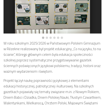
W roku szkolnym 2025/2026 w Państwowym Polskim Gimnazjum
w Rēzekne realizowany był projekt edukacyjny „Co na języku, to na
ścianie”, którego głównym celem była edukacja społeczności
szkolnej poprzez systematyczne przygotowywanie gazetek
ściennych poświęconych językowi polskiemu, tradycji, historii oraz
ważnym wydarzeniom i świętom.
Projekt łączył naukę poprawności językowej z elementami
edukacji historycznej, patriotycznej i kulturowej. Na szkolnych
gazetkach pojawiały się tematy związane m.in. z Nowym Rokiem,
Dniem Babci i Dziadka, Dniem Polskiej Nauki, Tłustym Czwartkiem,
Walentynkami, Wielkanocą, Chrztem Polski, Majowymi Świętami