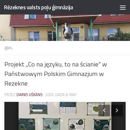
Rēzeknes valsts poļu ģimnāzija
Przejdź do treści
@PL
Projekt „Co na języku, to na ścianie” w
Państwowym Polskim Gimnazjum w
Rezekne
PRZEZ
DAINIS UŠKĀNS
·
2026. GADA 8. MAY