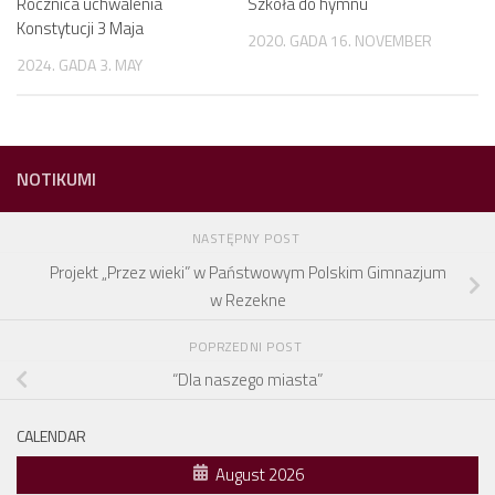
Rocznica uchwalenia
Szkoła do hymnu
Konstytucji 3 Maja
2020. GADA 16. NOVEMBER
2024. GADA 3. MAY
NOTIKUMI
NASTĘPNY POST
Projekt „Przez wieki” w Państwowym Polskim Gimnazjum
w Rezekne
POPRZEDNI POST
“Dla naszego miasta”
CALENDAR
August 2026