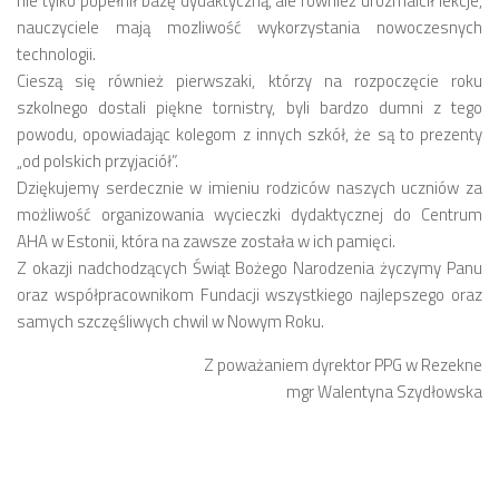
nie tylko popełnił bazę dydaktyczną, ale również urozmaicił lekcje,
nauczyciele mają mozliwość wykorzystania nowoczesnych
technologii.
Cieszą się również pierwszaki, którzy na rozpoczęcie roku
szkolnego dostali piękne tornistry, byli bardzo dumni z tego
powodu, opowiadając kolegom z innych szkół, że są to prezenty
„od polskich przyjaciół”.
Dziękujemy serdecznie w imieniu rodziców naszych uczniów za
możliwość organizowania wycieczki dydaktycznej do Centrum
AHA w Estonii, która na zawsze została w ich pamięci.
Z okazji nadchodzących Świąt Bożego Narodzenia życzymy Panu
oraz współpracownikom Fundacji wszystkiego najlepszego oraz
samych szczęśliwych chwil w Nowym Roku.
Z poważaniem dyrektor PPG w Rezekne
mgr Walentyna Szydłowska