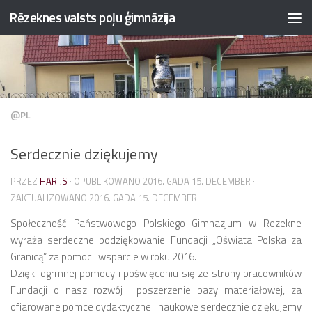
Rēzeknes valsts poļu ģimnāzija
Przejdź do treści
@PL
Serdecznie dziękujemy
PRZEZ
HARIJS
· OPUBLIKOWANO
2016. GADA 15. DECEMBER
·
ZAKTUALIZOWANO
2016. GADA 15. DECEMBER
Społeczność Państwowego Polskiego Gimnazjum w Rezekne
wyraża serdeczne podziękowanie Fundacji „Oświata Polska za
Granicą” za pomoc i wsparcie w roku 2016.
Dzięki ogrmnej pomocy i poświęceniu się ze strony pracowników
Fundacji o nasz rozwój i poszerzenie bazy materiałowej, za
ofiarowane pomce dydaktyczne i naukowe serdecznie dziękujemy