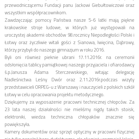
przewodniczącemu Fundacji panu Jackowi Giebułtowiczowi oraz
wszystkim współpracownikom.
Zawdzęczając pomocy Państwa nasze 5-6 latki mają piękne
krakowskie stroje ludowe, w których już występowali na
uroczystej akademii obchodów 98.rocznicy Niepodległości Polski i
Łotwy oraz życzliwie witali gości z Sianowa, Iwięcina, Dąbrowy,
którzy przybyli do naszego gimnazjum w roku 2016.
Byli oni również pieknie ubrani 17.11.2016r. na ceremonii
odsłonięcia tablicy pamiątkowej naszego przyjaciela i ofiarodawcy
ś.p.Janusza Adama Sterczewskiego, witając delegację
Nadleśnictwa Leśny Dwór oraz 2.11.2016r.podczas wizyty
przedstawicieli ORPEG-u z Warszawy i nauczycieli z polskich szkół
Łotwy w celu opracowania projektu metodycznego.
Dziękujemy za wyposażenie pracowni technicznej chłopców. Za
23 lata naszej działalności nie mieliśmy nigdy takich stoisk,
elektroniki, wiedza techniczna chłopaków znacznie się
powiększyła.
Kamery dokumentów oraz sprzęt optyczny w pracowni fizycznej