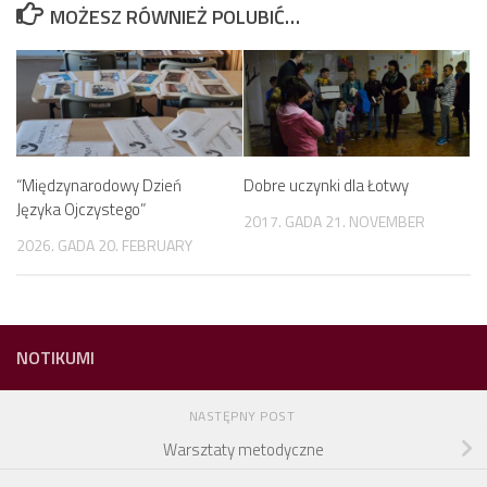
MOŻESZ RÓWNIEŻ POLUBIĆ…
“Międzynarodowy Dzień
Dobre uczynki dla Łotwy
Języka Ojczystego”
2017. GADA 21. NOVEMBER
2026. GADA 20. FEBRUARY
NOTIKUMI
NASTĘPNY POST
Warsztaty metodyczne