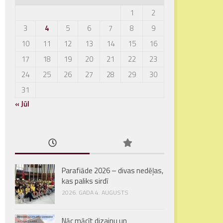
1
2
3
4
5
6
7
8
9
10
11
12
13
14
15
16
17
18
19
20
21
22
23
24
25
26
27
28
29
30
31
« Jūl
Parafiāde 2026 – divas nedēļas,
kas paliks sirdī
2026. GADA 4. AUGUSTS
Nāc mācīt dizainu un