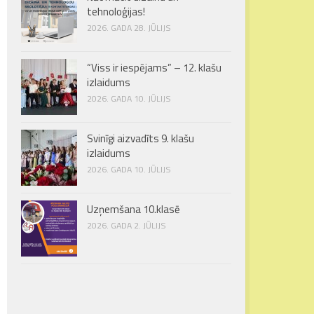
tehnoloģijas!
2026. GADA 28. JŪLIJS
“Viss ir iespējams” – 12. klašu
izlaidums
2026. GADA 10. JŪLIJS
Svinīgi aizvadīts 9. klašu
izlaidums
2026. GADA 10. JŪLIJS
Uzņemšana 10.klasē
2026. GADA 2. JŪLIJS