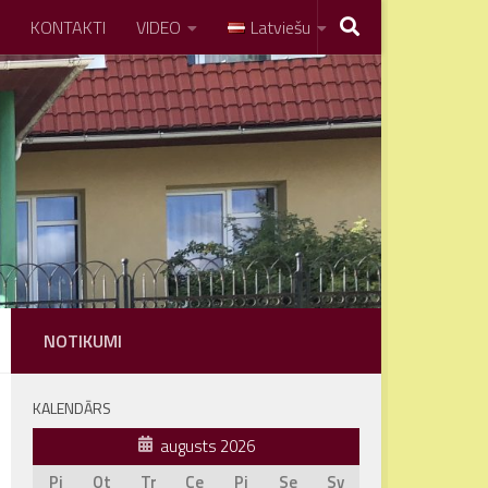
KONTAKTI
VIDEO
Latviešu
NOTIKUMI
KALENDĀRS
augusts 2026
Pi
Ot
Tr
Ce
Pi
Se
Sv