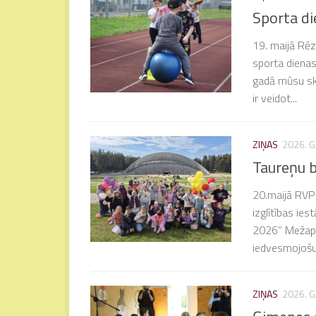
Sporta d
19. maijā Rēz
sporta dienas
gadā mūsu sk
ir veidot...
ZIŅAS
2026. G
Taureņu b
20.maijā RVPĢ 
izglītības ie
2026” Mežapar
iedvesmojošu
ZIŅAS
2026. G