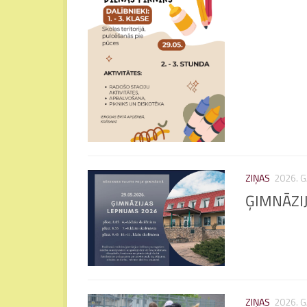
ZIŅAS
2026. G
ĢIMNĀZI
ZIŅAS
2026. G