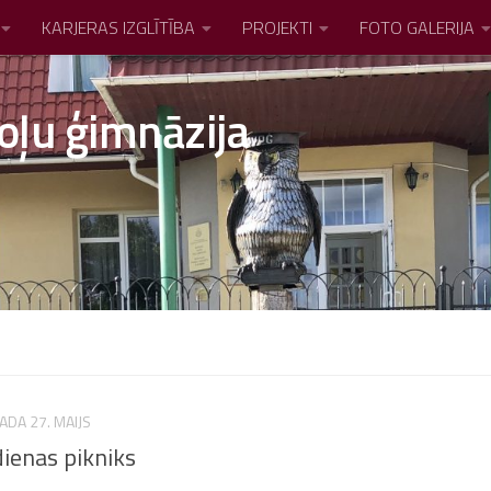
KARJERAS IZGLĪTĪBA
PROJEKTI
FOTO GALERIJA
oļu ģimnāzija
ADA 27. MAIJS
ienas pikniks