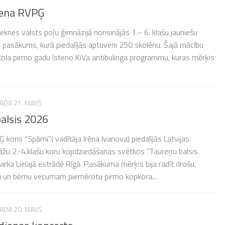
iena RVPĢ
eknes valsts poļu ģimnāzijā norisinājās 1.– 6. klašu jauniešu
 pasākums, kurā piedalījās aptuveni 250 skolēnu. Šajā mācību
ola pirmo gadu īsteno KiVa antibulinga programmu, kuras mērķis
ADA 21. MAIJS
alsis 2026
koris “Spārni”( vadītāja Irēna Ivanova) piedalījās Latvijas
stāžu 2.-4.klašu koru kopdziedāšanas svētkos “Taureņu balsis
ka Lielajā estrādē Rīgā. Pasākuma mērķis bija radīt drošu,
 un bērnu vecumam piemērotu pirmo kopkora...
ADA 20. MAIJS