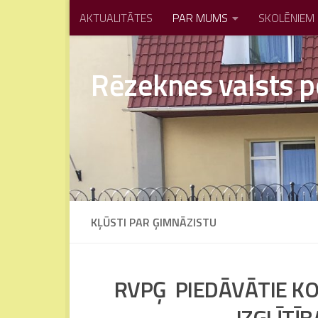
AKTUALITĀTES
PAR MUMS
SKOLĒNIEM
Skip to content
Rēzeknes valsts p
KĻŪSTI PAR ĢIMNĀZISTU
RVPĢ PIEDĀVĀTIE KO
IZGLĪT