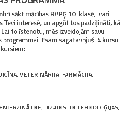
embrī sākt mācības RVPĢ 10. klasē, vari
 Tevi interesē, un apgūt tos padziļināti, kā
s. Lai to īstenotu, mēs izveidojām savu
as programmai. Esam sagatavojuši 4 kursu
 kursiem:
ICĪNA, VETERINĀRIJA, FARMĀCIJA,
ENIERZINĀTNE, DIZAINS UN TEHNOLOĢIJAS,