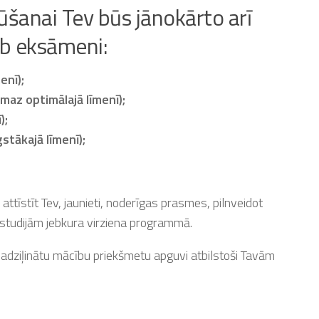
gūšanai Tev būs jānokārto arī
eb eksāmeni:
enī);
maz optimālajā līmenī);
);
tākajā līmenī);
attīstīt Tev, jaunieti, noderīgas prasmes, pilnveidot
 studijām jebkura virziena programmā.
 padziļinātu mācību priekšmetu apguvi atbilstoši Tavām