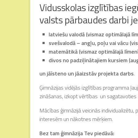
Vidusskolas izglītības ie
valsts pārbaudes darbi j
latviešu valodā (vismaz optimālajā līm
svešvalodā – angļu, poļu vai vācu (vis
matemātikā (vismaz optimālajā līmenī
divos no padziļinātajiem kursiem (augs
un jāīsteno un jāaizstāv
projekta darbs
.
Ģimnāzijas vidējās izglītības programma ļauj 
zināšanas, izkopt vērtības un sagatavoties
Mācības ģimnāzijā veicinās individualizētu,
interesēm un nākotnes mērķiem.
Bez tam ģimnāzija Tev piedāvā: