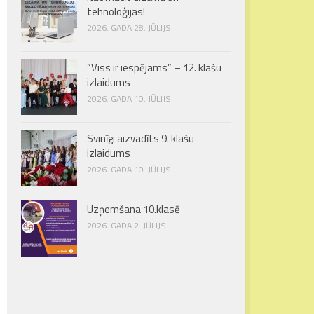
tehnoloģijas!
2026. GADA 28. JŪLIJS
“Viss ir iespējams” – 12. klašu
izlaidums
2026. GADA 10. JŪLIJS
Svinīgi aizvadīts 9. klašu
izlaidums
2026. GADA 10. JŪLIJS
Uzņemšana 10.klasē
2026. GADA 2. JŪLIJS