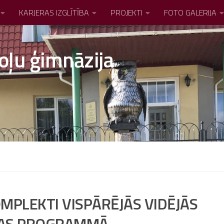
KARJERAS IZGLĪTĪBA
PROJEKTI
FOTO GALERIJA
oļu ģimnāzija
MPLEKTI VISPĀRĒJĀS VIDĒJĀS
ĪBAS PROGRAMMĀ