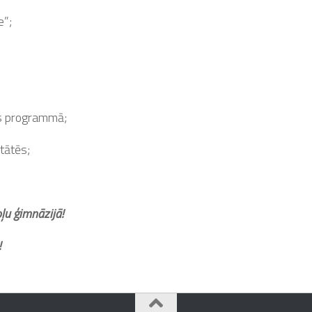
e”;
as programmā;
itātēs;
ļu ģimnāzijā!
!