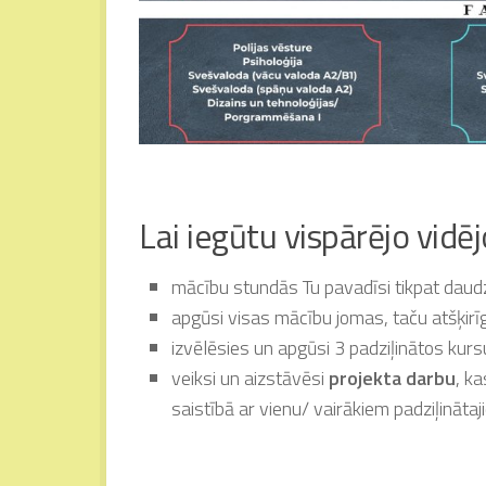
Lai iegūtu vispārējo vidējo
mācību stundās Tu pavadīsi tikpat daudz 
apgūsi visas mācību jomas, taču atšķir
izvēlēsies un apgūsi 3 padziļinātos kurs
veiksi un aizstāvēsi
projekta darbu
, ka
saistībā ar vienu/ vairākiem padziļināta