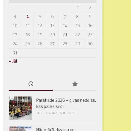
1
2
3
4
5
6
7
8
9
10
11
12
13
14
15
16
17
18
19
20
21
22
23
24
25
26
27
28
29
30
31
« Jūl
Parafiāde 2026 – divas nedēļas,
kas paliks sirdī
2026. GADA 4. AUGUSTS
Nāc mācīt dizainu un