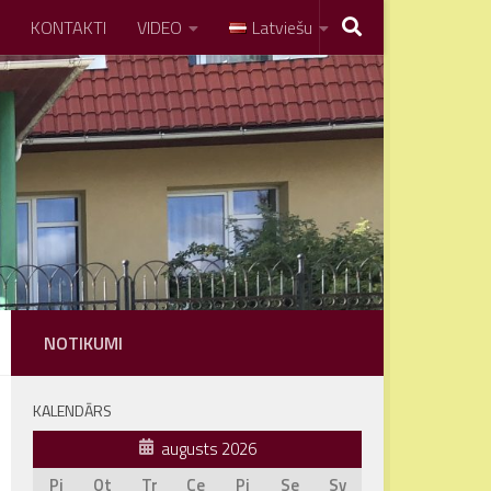
KONTAKTI
VIDEO
Latviešu
NOTIKUMI
KALENDĀRS
augusts 2026
Pi
Ot
Tr
Ce
Pi
Se
Sv