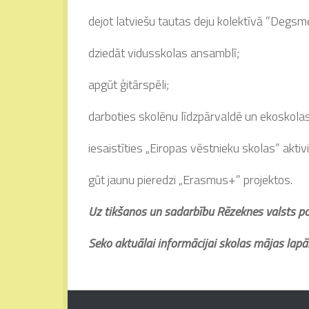
dejot latviešu tautas deju kolektīvā ”Degsm
dziedāt vidusskolas ansamblī;
apgūt ģitārspēli;
darboties skolēnu līdzpārvaldē un ekoskol
iesaistīties „Eiropas vēstnieku skolas” aktiv
gūt jaunu pieredzi „Erasmus+” projektos.
Uz tikšanos un sadarbību Rēzeknes valsts po
Seko aktuālai informācijai skolas mājas lapā