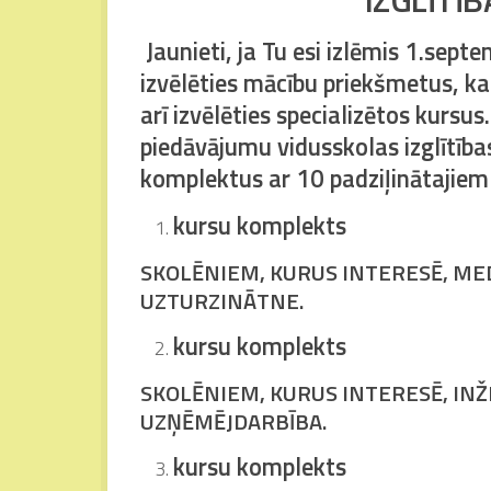
Jaunieti, ja Tu esi izlēmis 1.sept
izvēlēties mācību priekšmetus, kas
arī izvēlēties specializētos kursu
piedāvājumu vidusskolas izglītīb
komplektus ar 10 padziļinātajiem
kursu komplekts
SKOLĒNIEM, KURUS INTERESĒ, MED
UZTURZINĀTNE.
kursu komplekts
SKOLĒNIEM, KURUS INTERESĒ, INŽ
UZŅĒMĒJDARBĪBA.
kursu komplekts