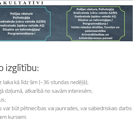
 izglītību:
laika kā līdz šim (~36 stundas nedēļā);
īgā dziļumā, atkarībā no savām interesēm;
us;
s var būt pētniecības vai jaunrades, vai sabiedriskais darbs
jiem kursiem.