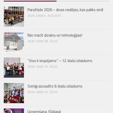
Parafiāde 2026 – divas nedēļas, kas paliks sirdī
2026. GADA 4. AUGUSTS
Nāc mācīt dizainu un tehnoloģijas!
2026. GADA 28. JŪLIJS
“Viss ir iespējams” – 12. klašu izlaidums
2026. GADA 10. JŪLIJS
Svinīgi aizvadīts 9. klašu izlaidums
2026. GADA 10. JŪLIJS
Uzņemšana 10.klasē