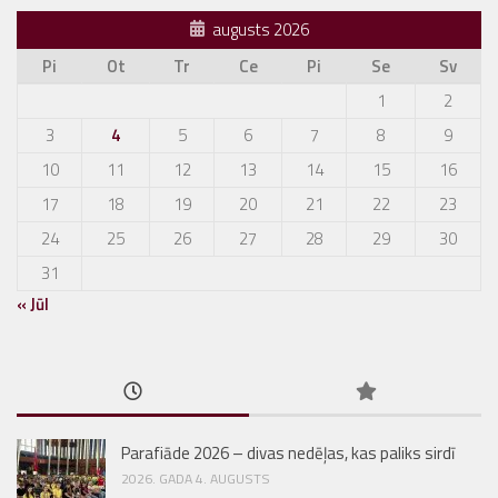
augusts 2026
Pi
Ot
Tr
Ce
Pi
Se
Sv
1
2
3
4
5
6
7
8
9
10
11
12
13
14
15
16
17
18
19
20
21
22
23
24
25
26
27
28
29
30
31
« Jūl
Parafiāde 2026 – divas nedēļas, kas paliks sirdī
2026. GADA 4. AUGUSTS