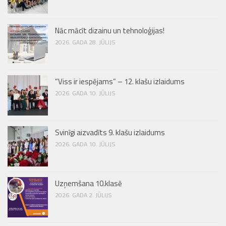
Nāc mācīt dizainu un tehnoloģijas!
2026. GADA 28. JŪLIJS
“Viss ir iespējams” – 12. klašu izlaidums
2026. GADA 10. JŪLIJS
Svinīgi aizvadīts 9. klašu izlaidums
2026. GADA 10. JŪLIJS
Uzņemšana 10.klasē
2026. GADA 2. JŪLIJS