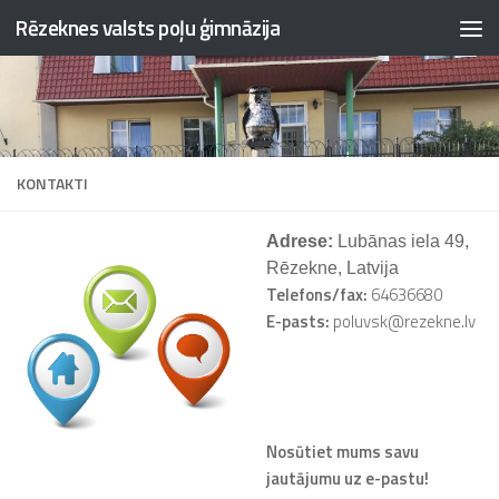
Rēzeknes valsts poļu ģimnāzija
Skip to content
KONTAKTI
Adrese:
Lubānas iela 49,
Rēzekne, Latvija
Telefons/fax:
64636680
E-pasts:
poluvsk@rezekne.lv
Nosūtiet mums savu
jautājumu uz e-pastu!