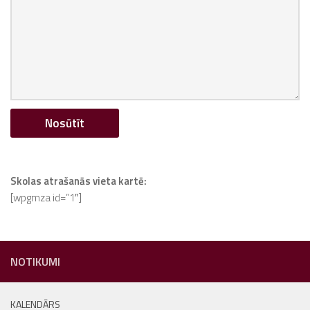
Skolas atrašanās vieta kartē:
[wpgmza id=”1″]
NOTIKUMI
KALENDĀRS