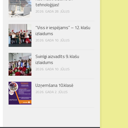
tehnoloģijas!
2026. GADA 28. JŪLIJS
“Viss ir iespējams” – 12. klašu
izlaidums
2026. GADA 10. JŪLIJS
Svinīgi aizvadīts 9. klašu
izlaidums
2026. GADA 10. JŪLIJS
Uzņemšana 10.klasē
2026. GADA 2. JŪLIJS