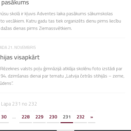
 pasākums
 mūsu skolā ir kļuvis Adventes laika pasākums sākumskolas
to vecākiem. Katru gadu tas tiek organizēts dienu pirms liecību
, dažas dienas pirms Ziemassvētkiem.
GADA 21. NOVEMBRIS
ihijas visapkārt
Rēzeknes valsts poļu ģimnāzijā atklāja skolēnu foto izstādi par
 94. dzimšanas dienai par tematu „Latvija četrās stihijās – zeme,
ūdens”.
Lapa 231 no 232
30
...
228
229
230
231
232
»