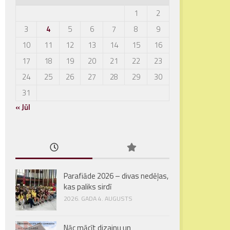
1
2
3
4
5
6
7
8
9
10
11
12
13
14
15
16
17
18
19
20
21
22
23
24
25
26
27
28
29
30
31
« Jūl
Parafiāde 2026 – divas nedēļas,
kas paliks sirdī
2026. GADA 4. AUGUSTS
Nāc mācīt dizainu un