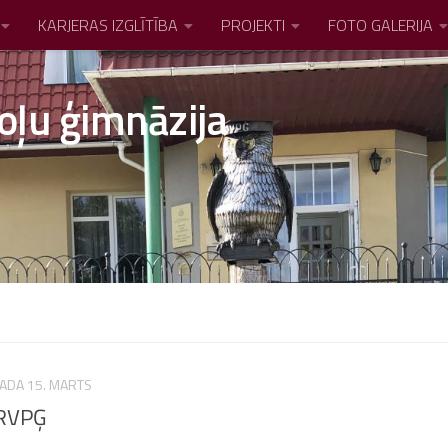
KARJERAS IZGLĪTĪBA
PROJEKTI
FOTO GALERIJA
oļu ģimnāzija
GADA 15. MARTS
 RVPĢ