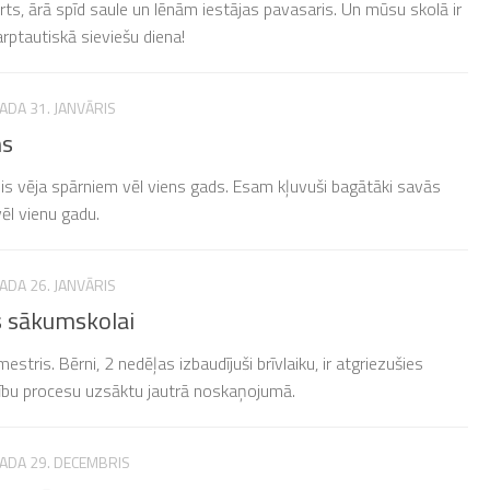
arts, ārā spīd saule un lēnām iestājas pavasaris. Un mūsu skolā ir
rptautiskā sieviešu diena!
ADA 31. JANVĀRIS
ms
jis vēja spārniem vēl viens gads. Esam kļuvuši bagātāki savās
ēl vienu gadu.
ADA 26. JANVĀRIS
s sākumskolai
mestris. Bērni, 2 nedēļas izbaudījuši brīvlaiku, ir atgriezušies
cību procesu uzsāktu jautrā noskaņojumā.
GADA 29. DECEMBRIS