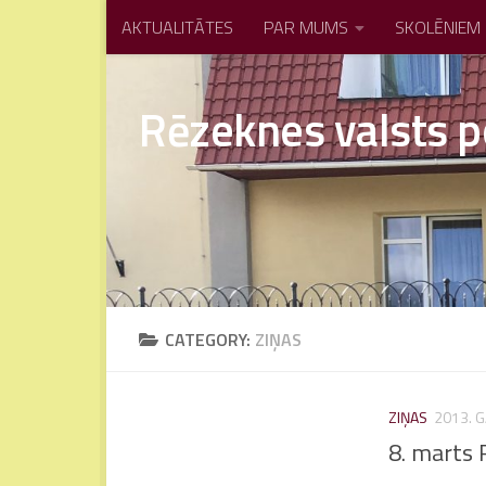
AKTUALITĀTES
PAR MUMS
SKOLĒNIEM
Skip to content
Rēzeknes valsts p
CATEGORY:
ZIŅAS
ZIŅAS
2013. 
8. marts