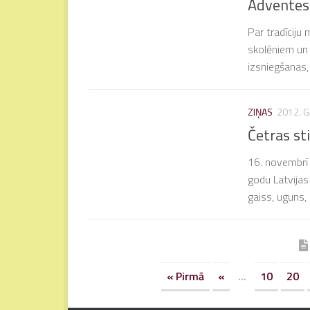
Adventes
Par tradīciju
skolēniem un 
izsniegšanas
ZIŅAS
2012. 
Četras st
16. novembrī 
godu Latvijas
gaiss, uguns, 
« Pirmā
«
...
10
20