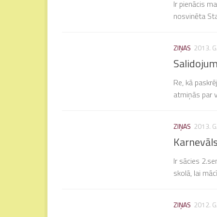
Ir pienācis m
nosvinēta Sta
ZIŅAS
2013. G
Salidoju
Re, kā paskrē
atmiņās par v
ZIŅAS
2013. G
Karnevāl
Ir sācies 2.se
skolā, lai mā
ZIŅAS
2012. 