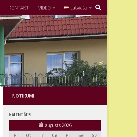
KONTAKTI
VIDEO
Latviešu
NOTIKUMI
KALENDĀRS
augusts 2026
Pi
Ot
Tr
Ce
Pi
Se
Sv