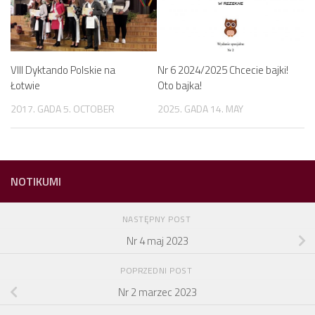
VIII Dyktando Polskie na
Nr 6 2024/2025 Chcecie bajki!
Łotwie
Oto bajka!
2017. GADA 5. OCTOBER
2025. GADA 14. MAY
NOTIKUMI
NASTĘPNY POST
Nr 4 maj 2023
POPRZEDNI POST
Nr 2 marzec 2023