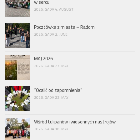
w sercu
2026. GADA 4. AUGUST
Pocztówka z miasta – Radom
2026. GADA 2. JUNE
MAJ 2026
2026. GADA 27. MAY
“Ocalić od zapomnienia”
2026. GADA 22. MAY
Wśród tulipanów i wiosennych nastrojów
2026. GADA 18. MAY