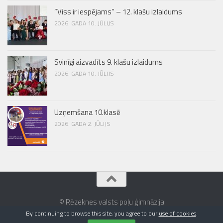
“Viss ir iespējams” – 12. klašu izlaidums
2026. GADA 10. JŪLIJS
Svinīgi aizvadīts 9. klašu izlaidums
2026. GADA 10. JŪLIJS
Uzņemšana 10.klasē
2026. GADA 2. JŪLIJS
© Rēzeknes valsts poļu ģimnāzija
By continuing to browse this site, you agree to our
use of cookies
.