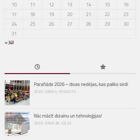
10
11
12
13
14
15
16
17
18
19
20
21
22
23
24
25
26
27
28
29
30
31
« Jūl
Parafiāde 2026 – divas nedēļas, kas paliks sirdī
2026. GADA 4. AUGUSTS
Nāc mācīt dizainu un tehnoloģijas!
2026. GADA 28. JŪLIJS