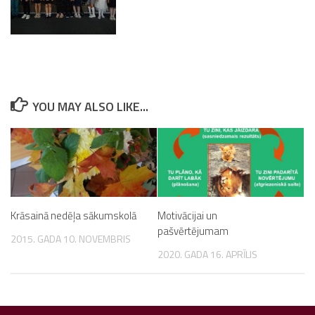
YOU MAY ALSO LIKE...
Krāsainā nedēļa sākumskolā
Motivācijai un
pašvērtējumam
2015. GADA 10. NOVEMBRIS
2020. GADA 16. APRĪLIS