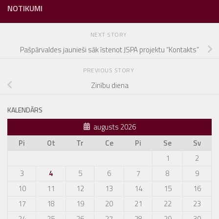
NOTIKUMI
NEXT STORY
Pašpārvaldes jaunieši sāk īstenot JSPA projektu “Kontakts”
PREVIOUS STORY
Zinību diena
KALENDĀRS
augusts 2026
Pi
Ot
Tr
Ce
Pi
Se
Sv
1
2
3
4
5
6
7
8
9
10
11
12
13
14
15
16
17
18
19
20
21
22
23
24
25
26
27
28
29
30