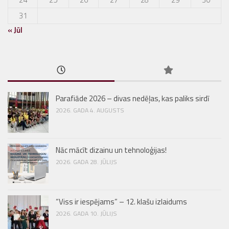
31
« Jūl
Parafiāde 2026 – divas nedēļas, kas paliks sirdī
2026. GADA 4. AUGUSTS
Nāc mācīt dizainu un tehnoloģijas!
2026. GADA 28. JŪLIJS
“Viss ir iespējams” – 12. klašu izlaidums
2026. GADA 10. JŪLIJS