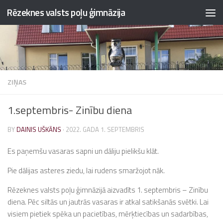
Rēzeknes valsts poļu ģimnāzija
Skip to content
ZIŅAS
1.septembris- Zinību diena
BY
DAINIS UŠKĀNS
·
2022. GADA 1. SEPTEMBRIS
Es paņemšu vasaras sapni un dāliju pielikšu klāt.
Pie dālijas asteres ziedu, lai rudens smaržojot nāk.
Rēzeknes valsts poļu ģimnāzijā aizvadīts 1. septembris – Zinību
diena. Pēc siltās un jautrās vasaras ir atkal satikšanās svētki. Lai
visiem pietiek spēka un pacietības, mērķtiecības un sadarbības,