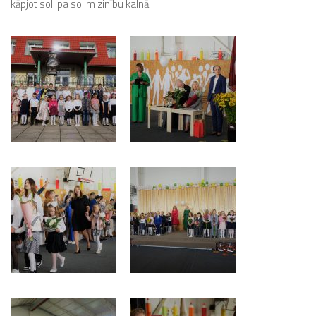
kāpjot soli pa solim zinību kalnā!