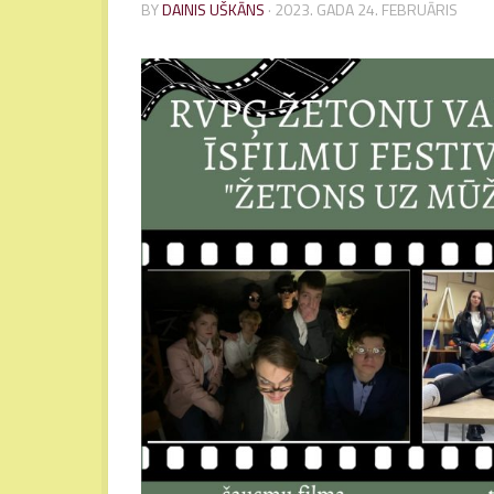
BY
DAINIS UŠKĀNS
·
2023. GADA 24. FEBRUĀRIS