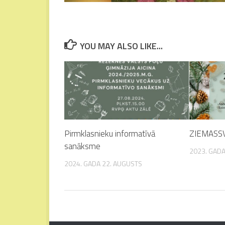
YOU MAY ALSO LIKE...
Pirmklasnieku informatīvā
ZIEMASS
sanāksme
2023. GADA
2024. GADA 22. AUGUSTS