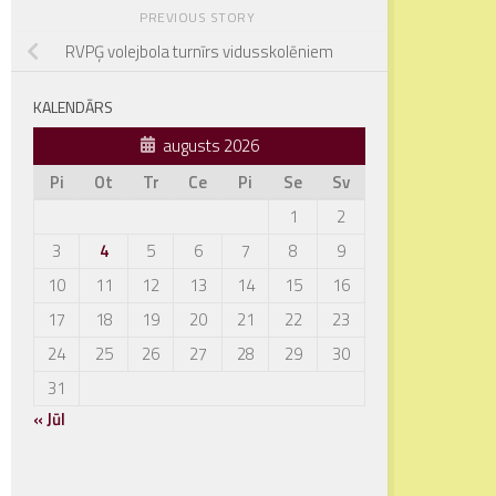
PREVIOUS STORY
RVPĢ volejbola turnīrs vidusskolēniem
KALENDĀRS
augusts 2026
Pi
Ot
Tr
Ce
Pi
Se
Sv
1
2
3
4
5
6
7
8
9
10
11
12
13
14
15
16
17
18
19
20
21
22
23
24
25
26
27
28
29
30
31
« Jūl