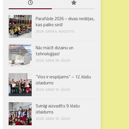
Parafiāde 2026 – divas nedēļas,
kas paliks sirdī
2026. GADA 4. AUGUSTS
Nāc mācīt dizainu un
tehnoloģijas!
2026. GADA 28. JŪLIJS
“Viss ir iespējams” – 12. klašu
izlaidums
2026. GADA 10. JŪLIJS
Svinīgi aizvadīts 9. klašu
izlaidums
2026. GADA 10. JŪLIJS