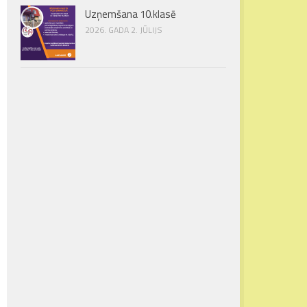
Uzņemšana 10.klasē
2026. GADA 2. JŪLIJS