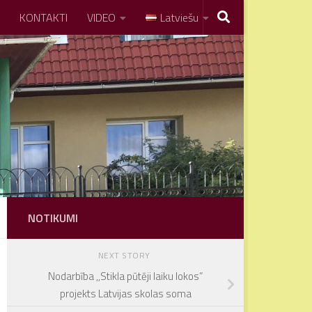
KONTAKTI
VIDEO
Latviešu
NOTIKUMI
NEXT STORY
Nodarbība ,,Stikla pūtēji laiku lokos”
projekts Latvijas skolas soma