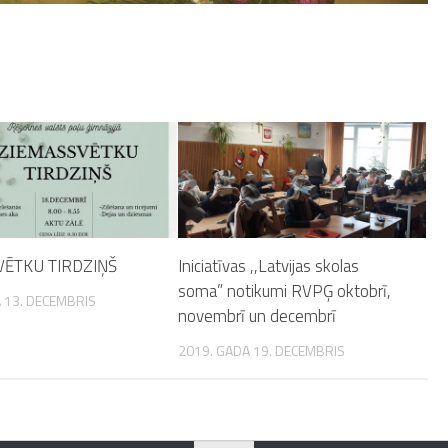
VĒTKU TIRDZIŅŠ
Iniciatīvas ,,Latvijas skolas
soma” notikumi RVPĢ oktobrī,
 13. DECEMBRIS
novembrī un decembrī
2019. GADA 19. DECEMBRIS