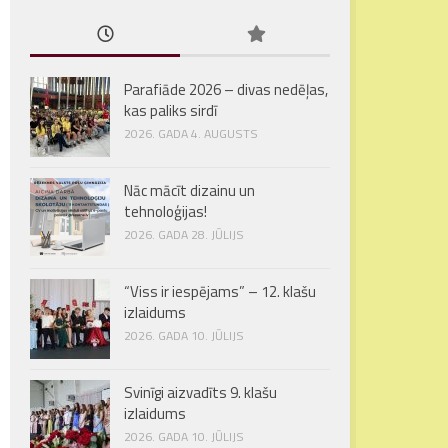
Parafiāde 2026 – divas nedēļas,
kas paliks sirdī
2026. GADA 4. AUGUSTS
Nāc mācīt dizainu un
tehnoloģijas!
2026. GADA 28. JŪLIJS
“Viss ir iespējams” – 12. klašu
izlaidums
2026. GADA 10. JŪLIJS
Svinīgi aizvadīts 9. klašu
izlaidums
2026. GADA 10. JŪLIJS