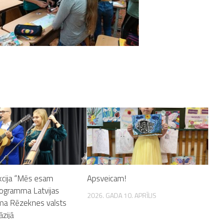
kcija “Mēs esam
Apsveicam!
programma Latvijas
2026. GADA 10. APRĪLIS
ma Rēzeknes valsts
zijā