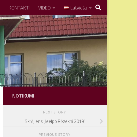
KONTAKTI
VIDEO
Latviešu
NOTIKUMI
NEXT STORY
Skrējiens „Ieelpo Rēzekni 2019”
PREVIOUS STORY