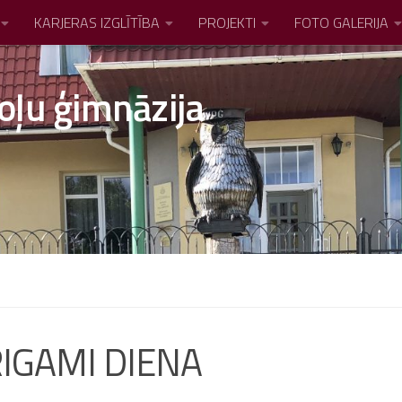
KARJERAS IZGLĪTĪBA
PROJEKTI
FOTO GALERIJA
oļu ģimnāzija
RIGAMI DIENA