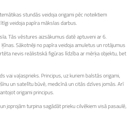
temātikas stundās veidoja origami pēc noteiktiem
cītīgi veidoja papīra mākslas darbus.
ksla. Tās vēstures aizsākumus datē aptuveni ar 6.
 Ķīnas. Sākotnēji no papīra veidoja amuletus un rotājumus
tēta nevis reālistiskā figūras līdzība ar mērķa objektu, bet
ds vai vaļasprieks. Principus, uz kuriem balstās origami,
ašīnu un satelītu būvē, medicīnā un citās dzīves jomās. Arī
antojot origami principus.
 un joprojām turpina sagādāt prieku cilvēkiem visā pasaulē,