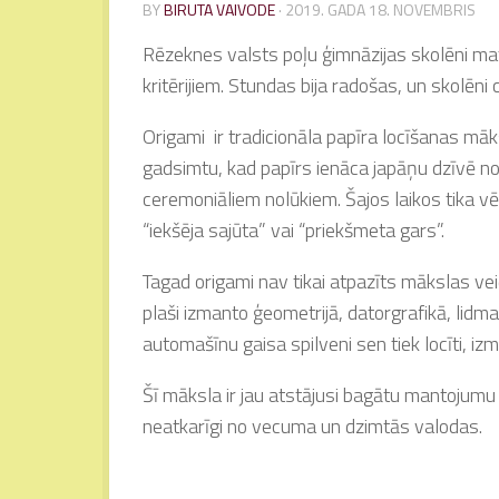
BY
BIRUTA VAIVODE
·
2019. GADA 18. NOVEMBRIS
Rēzeknes valsts poļu ģimnāzijas skolēni ma
kritērijiem. Stundas bija radošas, un skolēni 
Origami ir tradicionāla papīra locīšanas mā
gadsimtu, kad papīrs ienāca japāņu dzīvē no
ceremoniāliem nolūkiem. Šajos laikos tika vēr
“iekšēja sajūta” vai “priekšmeta gars”.
Tagad origami nav tikai atpazīts mākslas vei
plaši izmanto ģeometrijā, datorgrafikā, lidm
automašīnu gaisa spilveni sen tiek locīti, izm
Šī māksla ir jau atstājusi bagātu mantojumu
neatkarīgi no vecuma un dzimtās valodas.