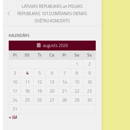
LATVIJAS REPUBLIKAS un POLIJAS
REPUBLIKAS 101.DZIMŠANAS DIENAS
SVĒTKU KONCERTS
KALENDĀRS
augusts 2026
Pi
Ot
Tr
Ce
Pi
Se
Sv
1
2
3
4
5
6
7
8
9
10
11
12
13
14
15
16
17
18
19
20
21
22
23
24
25
26
27
28
29
30
31
« Jūl