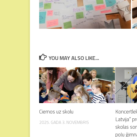
YOU MAY ALSO LIKE...
Ciemos uz skolu
Koncertle
Latvija” 
2025. GADA 3. NOVEMBRIS
skolas so
poļu ģimnā