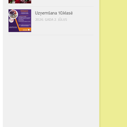
Uzņemšana 10.klasē
2026. GADA 2. JŪLIJS