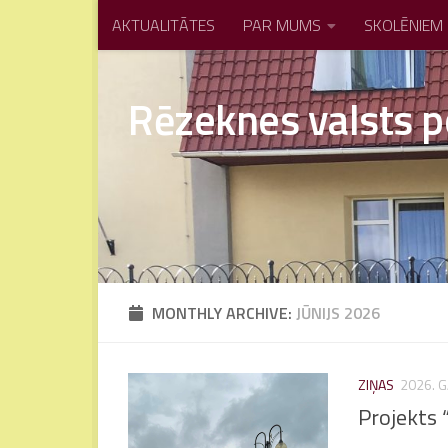
AKTUALITĀTES
PAR MUMS
SKOLĒNIEM
Skip to content
Rēzeknes valsts p
MONTHLY ARCHIVE:
JŪNIJS 2026
ZIŅAS
2026. G
Projekts 