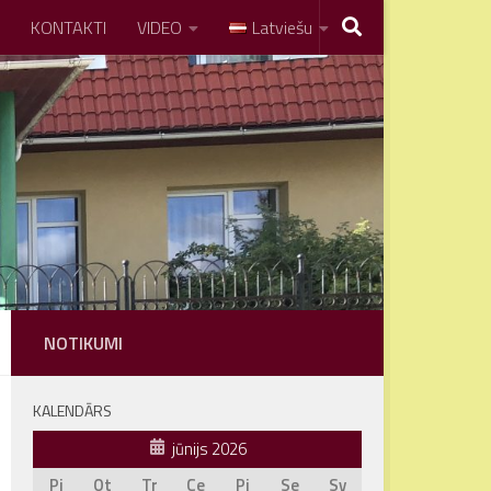
KONTAKTI
VIDEO
Latviešu
NOTIKUMI
KALENDĀRS
jūnijs 2026
Pi
Ot
Tr
Ce
Pi
Se
Sv