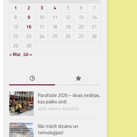
1
2
3
4
5
6
7
8
9
10
11
12
13
14
15
16
17
18
19
20
21
22
23
24
25
26
27
28
29
30
« Mai
Jūl »
Parafiāde 2026 – divas nedēļas,
kas paliks sirdī
2026. GADA 4. AUGUSTS
Nāc mācīt dizainu un
tehnoloģijas!