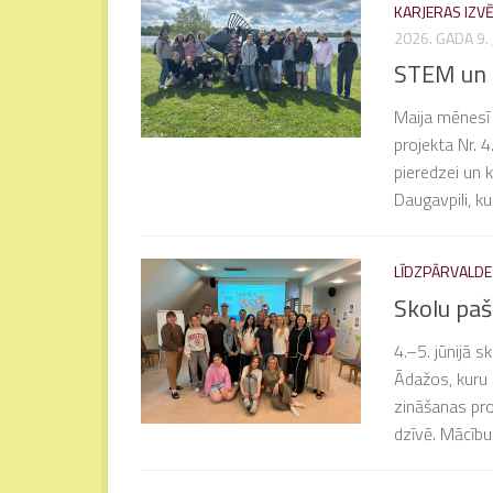
KARJERAS IZVĒ
2026. GADA 9. 
STEM un p
Maija mēnesī 
projekta Nr. 4
pieredzei un k
Daugavpili, kur
LĪDZPĀRVALDE
Skolu paš
4.–5. jūnijā 
Ādažos, kuru m
zināšanas pro
dzīvē. Mācību 