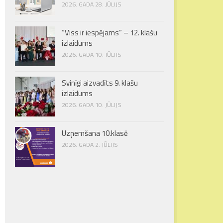
2026. GADA 28. JŪLIJS
“Viss ir iespējams” – 12. klašu
izlaidums
2026. GADA 10. JŪLIJS
Svinīgi aizvadīts 9. klašu
izlaidums
2026. GADA 10. JŪLIJS
Uzņemšana 10.klasē
2026. GADA 2. JŪLIJS