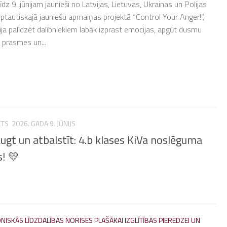
īdz 9. jūnijam jaunieši no Latvijas, Lietuvas, Ukrainas un Polijas
arptautiskajā jauniešu apmaiņas projektā “Control Your Anger!”,
ija palīdzēt dalībniekiem labāk izprast emocijas, apgūt dusmu
 prasmes un...
ĒTS
2026. GADA 9. JŪNIJS
ugt un atbalstīt: 4.b klases KiVa noslēguma
! 💛
NISKĀS LĪDZDALĪBAS NORISES PLAŠĀKAI IZGLĪTĪBAS PIEREDZEI UN