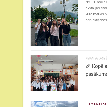
No 31. maija l
piedalījās st
kura mērķis b
pārvaldīšanas
NEKATEGORIZ
🎉 Kopā a
pasākums
STEM UN PILSO