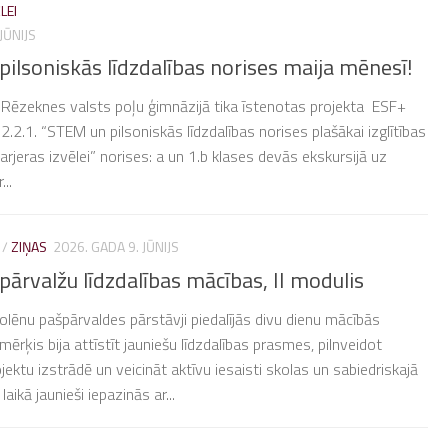
LEI
JŪNIJS
ilsoniskās līdzdalības norises maija mēnesī!
Rēzeknes valsts poļu ģimnāzijā tika īstenotas projekta ESF+
.2.2.1. “STEM un pilsoniskās līdzdalības norises plašākai izglītības
arjeras izvēlei” norises: a un 1.b klases devās ekskursijā uz
...
/
ZIŅAS
2026. GADA 9. JŪNIJS
pārvalžu līdzdalības mācības, II modulis
skolēnu pašpārvaldes pārstāvji piedalījās divu dienu mācībās
ērķis bija attīstīt jauniešu līdzdalības prasmes, pilnveidot
jektu izstrādē un veicināt aktīvu iesaisti skolas un sabiedriskajā
laikā jaunieši iepazinās ar...