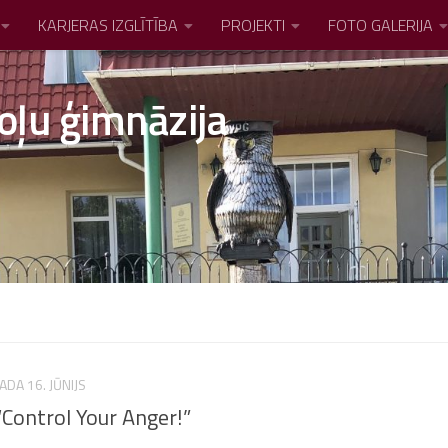
KARJERAS IZGLĪTĪBA
PROJEKTI
FOTO GALERIJA
oļu ģimnāzija
ADA 16. JŪNIJS
“Control Your Anger!”