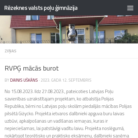
Rēzeknes valsts poļu ģimnāzija
Skip to content
ZIŅAS
RVPĢ mācās burot
BY
DAINIS UŠKĀNS
·
2023. GADA 12. SEPTEMBRIS
No 15.08.2023. līdz 27.08.2023., pateicoties Latvijas Poļu
savienības uzrakstītajam projektam, ko atbalstīja Polijas
Republika, bērni no Latvijas poļu skolām piedalījās mācības Polijas
pilsētā Giżycko. Projekta ietvaros dalībnieki apguva buru laivas
uzbūvi, apkalpošanas un vadīšanas iemaņas, kuras ir
nepieciešamas, lai patstāvīgi vadītu laivu. Projekta noslēgumā,
nokārtojot teorētisko un praktisko eksāmenu, dalībnieki saņēma