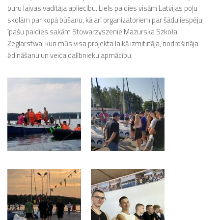
buru laivas vadītāja apliecību. Liels paldies visām Latvijas poļu
skolām par kopā būšanu, kā arī organizatoriem par šādu iespēju,
īpašu paldies sakām Stowarzyszenie Mazurska Szkoła
Żeglarstwa, kuri mūs visa projekta laikā izmitināja, nodrošināja
ēdināšanu un veica dalībnieku apmācību.