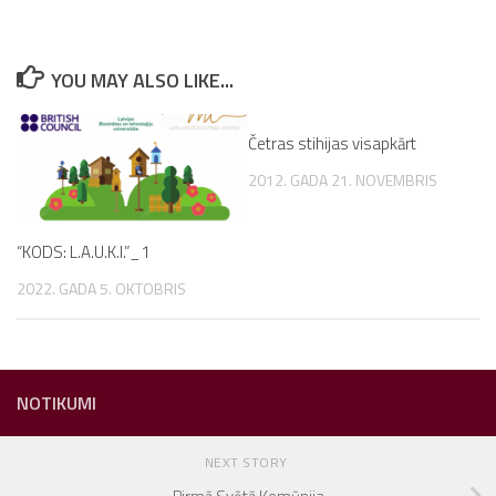
YOU MAY ALSO LIKE...
Četras stihijas visapkārt
2012. GADA 21. NOVEMBRIS
“KODS: L.A.U.K.I.”_1
2022. GADA 5. OKTOBRIS
NOTIKUMI
NEXT STORY