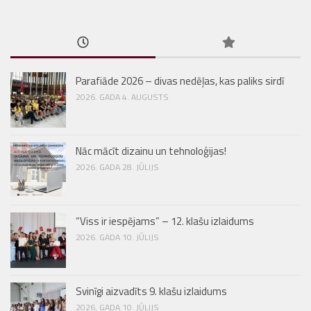
Parafiāde 2026 – divas nedēļas, kas paliks sirdī
2026. GADA 4. AUGUSTS
Nāc mācīt dizainu un tehnoloģijas!
2026. GADA 28. JŪLIJS
“Viss ir iespējams” – 12. klašu izlaidums
2026. GADA 10. JŪLIJS
Svinīgi aizvadīts 9. klašu izlaidums
2026. GADA 10. JŪLIJS