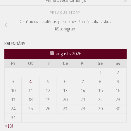
Pirmā Svētā Komūnija
PREVIOUS STORY
‘Delfi’ aicina skolēnus pieteikties žurnālistikas skolai
#Storygram
KALENDĀRS
augusts 2026
Pi
Ot
Tr
Ce
Pi
Se
Sv
1
2
3
4
5
6
7
8
9
10
11
12
13
14
15
16
17
18
19
20
21
22
23
24
25
26
27
28
29
30
31
« Jūl