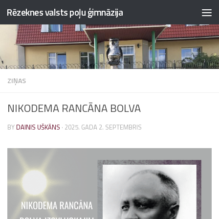
Rēzeknes valsts poļu ģimnāzija
Skip to content
ZIŅAS
NIKODEMA RANCĀNA BOLVA
BY
DAINIS UŠKĀNS
·
2025. GADA 2. SEPTEMBRIS