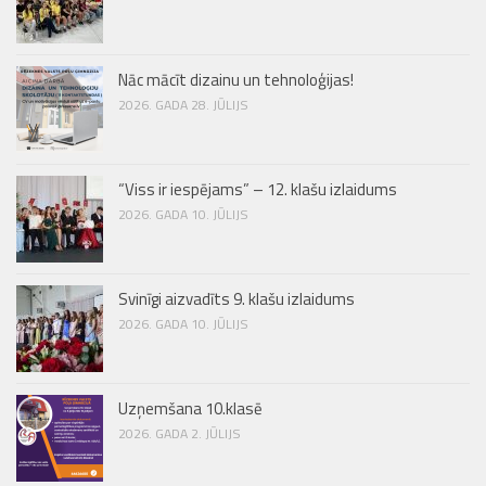
Nāc mācīt dizainu un tehnoloģijas!
2026. GADA 28. JŪLIJS
“Viss ir iespējams” – 12. klašu izlaidums
2026. GADA 10. JŪLIJS
Svinīgi aizvadīts 9. klašu izlaidums
2026. GADA 10. JŪLIJS
Uzņemšana 10.klasē
2026. GADA 2. JŪLIJS