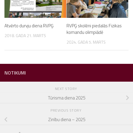
Atvērto durvju diena RVPĢ
RVPĢ skolēni piedalās Fizikas
komandu olimpiādē
2018. GADA 21. MARTS
2024. GADA 5. MARTS
NOTIKUMI
NEXT STORY
Tūrisma diena 2025
PREVIOUS STORY
Zinību diena – 2025