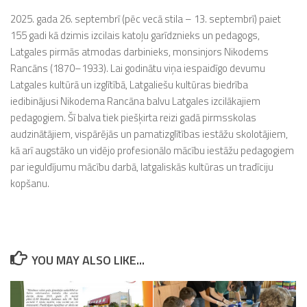
2025. gada 26. septembrī (pēc vecā stila – 13. septembrī) paiet
155 gadi kā dzimis izcilais katoļu garīdznieks un pedagogs,
Latgales pirmās atmodas darbinieks, monsinjors Nikodems
Rancāns (1870–1933). Lai godinātu viņa iespaidīgo devumu
Latgales kultūrā un izglītībā, Latgaliešu kultūras biedrība
iedibinājusi Nikodema Rancāna balvu Latgales izcilākajiem
pedagogiem. Šī balva tiek piešķirta reizi gadā pirmsskolas
audzinātājiem, vispārējās un pamatizglītības iestāžu skolotājiem,
kā arī augstāko un vidējo profesionālo mācību iestāžu pedagogiem
par ieguldījumu mācību darbā, latgaliskās kultūras un tradīciju
kopšanu.
YOU MAY ALSO LIKE...