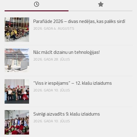
Parafiāde 2026 – divas nedēļas, kas paliks sirdī
2026. GADA 4. AUGUSTS
Nāc mācīt dizainu un tehnoloģijas!
2026. GADA 28. JŪLIJS
“Viss ir iespējams” – 12. klašu izlaidums
2026. GADA 10. JŪLIJS
Svinīgi aizvadīts 9. klašu izlaidums
2026. GADA 10. JŪLIJS