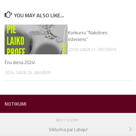
YOU MAY ALSO LIKE...
Konkurss “Nakotnes
inženieris”
2018. GADA 21. OKTOBRIS
Ēnu diena 2024!
2024. GADA 25. JANVĀRIS
NOTIKUMI
NEXT STORY
Viktorīna par Latviju!