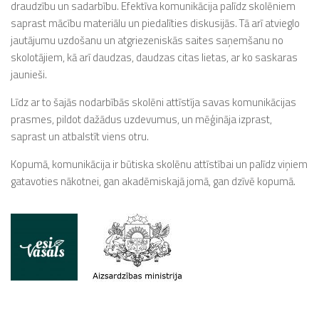
draudzību un sadarbību. Efektīva komunikācija palīdz skolēniem
saprast mācību materiālu un piedalīties diskusijās. Tā arī atvieglo
jautājumu uzdošanu un atgriezeniskās saites saņemšanu no
skolotājiem, kā arī daudzas, daudzas citas lietas, ar ko saskaras
jaunieši.
Līdz ar to šajās nodarbībās skolēni attīstīja savas komunikācijas
prasmes, pildot dažādus uzdevumus, un mēģināja izprast,
saprast un atbalstīt viens otru.
Kopumā, komunikācija ir būtiska skolēnu attīstībai un palīdz viņiem
gatavoties nākotnei, gan akadēmiskajā jomā, gan dzīvē kopumā.