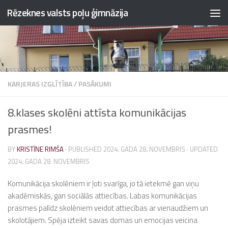
Rēzeknes valsts poļu ģimnāzija
Skip to content
KARJERAS IZGLĪTĪBA
/
PASĀKUMI
8.klases skolēni attīsta komunikācijas
prasmes!
BY
KRISTĪNE RIMŠA
· PUBLISHED
2024. GADA 28. NOVEMBRIS
· UPDATED
2024. GADA 28. NOVEMBRIS
Komunikācija skolēniem ir ļoti svarīga, jo tā ietekmē gan viņu
akadēmiskās, gan sociālās attiecības. Labas komunikācijas
prasmes palīdz skolēniem veidot attiecības ar vienaudžiem un
skolotājiem. Spēja izteikt savas domas un emocijas veicina