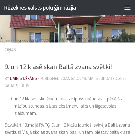
Rēzeknes valsts poļu ģimnāzija
Skip to content
ZIŅAS
9. un 12.klasē skan Baltā zvana svētki!
BY
DAINIS UŠKĀNS
· PUBLISHED
2022. GADA 19. MAIJS
· UPDATED
2022.
GADA 5. JŪLIJS
un 12.klases skolēniem maijs ir īpašs mēnesis – pēdējās
mācību stundas, sākas eksāmenu laiks un jāgatavojas
izlaidumam.
Savukārt 13.maijā RVPĢ 9. un 12.klašu jaunieši svinēja Baltā zvana
svētkus! Maijā skolas zvans skan īpaši, un tam piestāv baltā krāsa