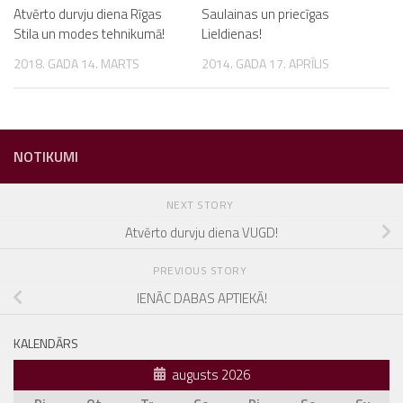
Atvērto durvju diena Rīgas
Saulainas un priecīgas
Stila un modes tehnikumā!
Lieldienas!
2018. GADA 14. MARTS
2014. GADA 17. APRĪLIS
NOTIKUMI
NEXT STORY
Atvērto durvju diena VUGD!
PREVIOUS STORY
IENĀC DABAS APTIEKĀ!
KALENDĀRS
augusts 2026