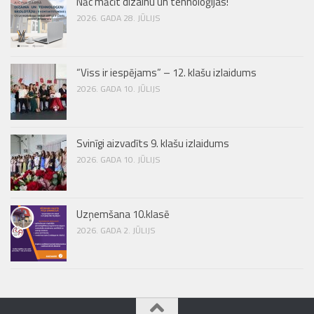
Nāc mācīt dizainu un tehnoloģijas!
2026. GADA 28. JŪLIJS
“Viss ir iespējams” – 12. klašu izlaidums
2026. GADA 10. JŪLIJS
Svinīgi aizvadīts 9. klašu izlaidums
2026. GADA 10. JŪLIJS
Uzņemšana 10.klasē
2026. GADA 2. JŪLIJS