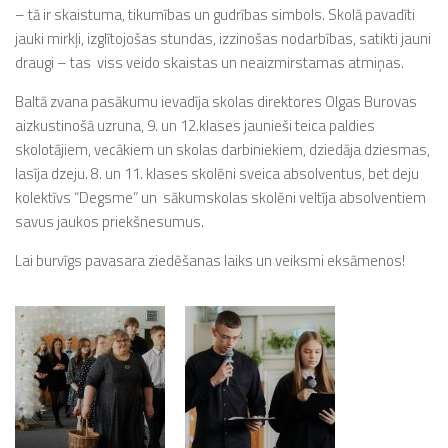
– tā ir skaistuma, tikumības un gudrības simbols. Skolā pavadīti
jauki mirkļi, izglītojošas stundas, izzinošas nodarbības, satikti jauni
draugi – tas viss veido skaistas un neaizmirstamas atmiņas.
Baltā zvana pasākumu ievadīja skolas direktores Olgas Burovas
aizkustinošā uzruna, 9. un 12.klases jaunieši teica paldies
skolotājiem, vecākiem un skolas darbiniekiem, dziedāja dziesmas,
lasīja dzeju. 8. un 11. klases skolēni sveica absolventus, bet deju
kolektīvs “Degsme” un sākumskolas skolēni veltīja absolventiem
savus jaukos priekšnesumus.
Lai burvīgs pavasara ziedēšanas laiks un veiksmi eksāmenos!