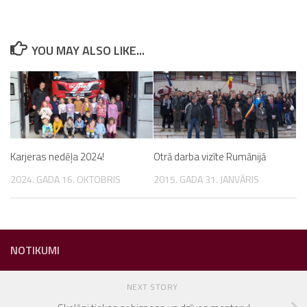
YOU MAY ALSO LIKE...
Karjeras nedēļa 2024!
Otrā darba vizīte Rumānijā
2024. GADA 16. OKTOBRIS
2015. GADA 31. JANVĀRIS
NOTIKUMI
NEXT STORY