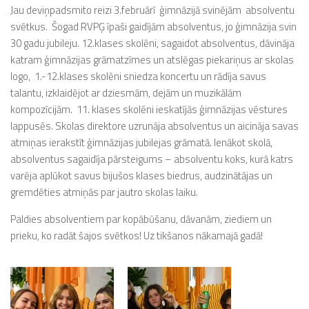
Jau deviņpadsmito reizi 3.februārī ģimnāzijā svinējām absolventu
svētkus. Šogad RVPĢ īpaši gaidījām absolventus, jo ģimnāzija svin
30 gadu jubileju. 12.klases skolēni, sagaidot absolventus, dāvināja
katram ģimnāzijas grāmatzīmes un atslēgas piekariņus ar skolas
logo, 1.-12.klases skolēni sniedza koncertu un rādīja savus
talantu, izklaidējot ar dziesmām, dejām un muzikālām
kompozīcijām. 11. klases skolēni ieskatījās ģimnāzijas vēstures
lappusēs. Skolas direktore uzrunāja absolventus un aicināja savas
atmiņas ierakstīt ģimnāzijas jubilejas grāmatā. Ienākot skolā,
absolventus sagaidīja pārsteigums – absolventu koks, kurā katrs
varēja aplūkot savus bijušos klases biedrus, audzinātājas un
gremdēties atmiņās par jautro skolas laiku.
Paldies absolventiem par kopābūšanu, dāvanām, ziediem un
prieku, ko radāt šajos svētkos! Uz tikšanos nākamajā gadā!