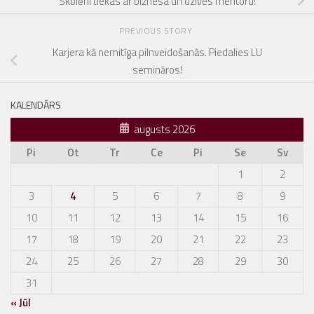
Skolēni tiekas ar biznesa un dzīves mentoru!
PREVIOUS STORY
Karjera kā nemitīga pilnveidošanās. Piedalies LU
semināros!
KALENDĀRS
augusts 2026
Pi
Ot
Tr
Ce
Pi
Se
Sv
1
2
3
4
5
6
7
8
9
10
11
12
13
14
15
16
17
18
19
20
21
22
23
24
25
26
27
28
29
30
31
« Jūl