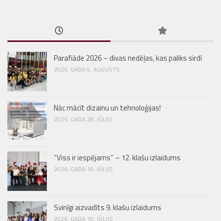
Parafiāde 2026 – divas nedēļas, kas paliks sirdī
2026. GADA 4. AUGUSTS
Nāc mācīt dizainu un tehnoloģijas!
2026. GADA 28. JŪLIJS
“Viss ir iespējams” – 12. klašu izlaidums
2026. GADA 10. JŪLIJS
Svinīgi aizvadīts 9. klašu izlaidums
2026. GADA 10. JŪLIJS