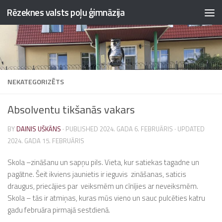
Rēzeknes valsts poļu ģimnāzija
Skip to content
NEKATEGORIZĒTS
Absolventu tikšanās vakars
BY
DAINIS UŠKĀNS
· PUBLISHED
2024. GADA 6. FEBRUĀRIS
· UPDATED
2024. GADA 15. FEBRUĀRIS
Skola –zināšanu un sapņu pils. Vieta, kur satiekas tagadne un
pagātne. Šeit ikviens jaunietis ir ieguvis zināšanas, saticis
draugus, priecājies par veiksmēm un cīnījies ar neveiksmēm.
Skola – tās ir atmiņas, kuras mūs vieno un sauc pulcēties katru
gadu februāra pirmajā sestdienā.