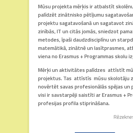
Mūsu projekta mērķis ir atbalstīt skolēn
palīdzēt zinātnisko pētījumu sagatavoša
projektu sagatavošanā un sagatavot zinā
zinībās, IT un citās jomās, sniedzot pam
metodes, īpaši daudzdisciplīnu un starp
matemātikā, zinātnē un lasītprasmes, atb
viena no Erasmus + Programmas skolu izg
Mērķi un aktivitātes palīdzes attīstīt 
projektus. Tas attīstīs mūsu skolotāju z
novērtēt savas profesionālās spējas un 
visi ir savstarpēji saistīti ar Erasmus + 
profesijas profila stiprināšana.
Rēzeknes