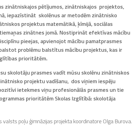
us zinātniskajos pētījumos, zinātniskajos projektos,
nā, iepazīstināt skolēnus ar metodēm zinātnisko
tniskos projektus matemātikā, ķīmijā, sociālas
atiemaņas zinātnes jomā. Nostiprināt efektīvas mācību
disciplīnu pieejas, apvienojot mācību pamatprasmes
alstot problēmu balstītus mācību projektus, kas ir
lītības prioritātēm.
mūsu skolotāju prasmes vadīt mūsu skolēnu zinātniskos
inātnisko projektu vadīšanu, dos viņiem iespēju
pozitīvi ietekmes viņu profesionālās prasmes un tie
Programmas prioritātēm Skolas Izglītībā: skolotāja
 valsts poļu ģimnāzijas projekta koordinatore Olga Burova.