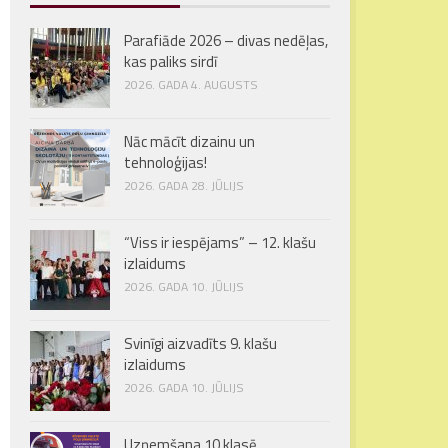
Parafiāde 2026 – divas nedēļas,
kas paliks sirdī
2026. GADA 4. AUGUSTS
Nāc mācīt dizainu un
tehnoloģijas!
2026. GADA 28. JŪLIJS
“Viss ir iespējams” – 12. klašu
izlaidums
2026. GADA 10. JŪLIJS
Svinīgi aizvadīts 9. klašu
izlaidums
2026. GADA 10. JŪLIJS
Uzņemšana 10.klasē