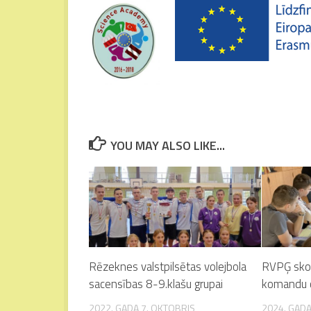
YOU MAY ALSO LIKE...
Rēzeknes valstpilsētas volejbola
RVPĢ skol
sacensības 8-9.klašu grupai
komandu 
2022. GADA 7. OKTOBRIS
2024. GADA