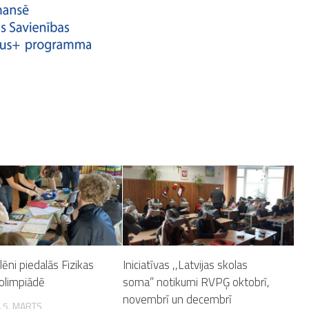
ēni piedalās Fizikas
Iniciatīvas ,,Latvijas skolas
olimpiādē
soma” notikumi RVPĢ oktobrī,
novembrī un decembrī
 5. MARTS