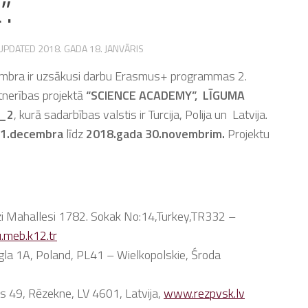
”.
 UPDATED
2018. GADA 18. JANVĀRIS
embra ir uzsākusi darbu Erasmus+ programmas 2.
tnerības projektā
“SCIENCE ACADEMY”, LĪGUMA
1_2
, kurā sadarbības valstis ir Turcija, Polija un Latvija.
 1.decembra
līdz
2018.gada 30.novembrim.
Projektu
Mahallesi 1782. Sokak No:14,Turkey,TR332 –
u.meb.k12.tr
egla 1A, Poland, PL41 – Wielkopolskie, Środa
s 49, Rēzekne, LV 4601, Latvija,
www.rezpvsk.lv