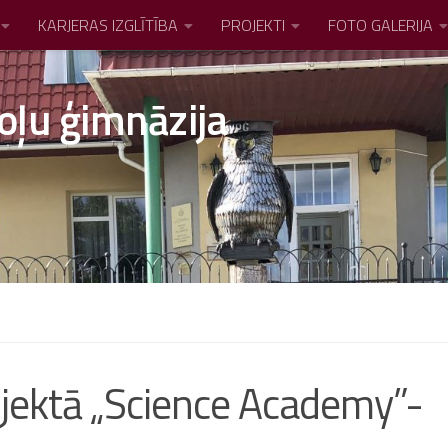
KARJERAS IZGLĪTĪBA
PROJEKTI
FOTO GALERIJA
oļu ģimnāzija
ojektā „Science Academy”-