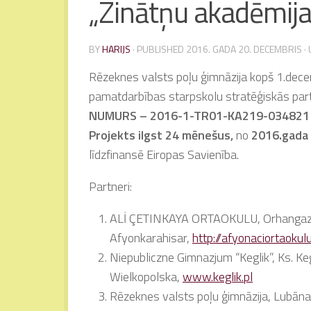
„Zinātņu akadēmija
BY
HARIJS
· PUBLISHED
2016. GADA 20. DECEMBRIS
·
Rēzeknes valsts poļu ģimnāzija kopš 1.dec
pamatdarbības starpskolu stratēģiskās par
NUMURS – 2016-1-TR01-KA219-03482
Projekts ilgst
24 mēnešus,
no
2016.gada
līdzfinansē Eiropas Savienība.
Partneri:
ALİ ÇETINKAYA ORTAOKULU, Orhangazi 
Afyonkarahisar,
http://afyonaciortaokul
Niepubliczne Gimnazjum “Keglik”, Ks. K
Wielkopolska,
www.keglik.pl
Rēzeknes valsts poļu ģimnāzija, Lubāna