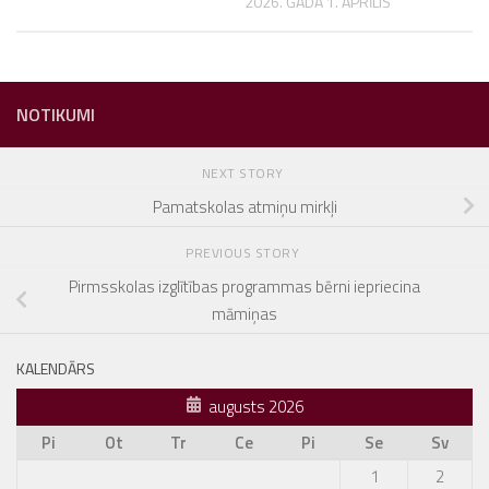
2026. GADA 1. APRĪLIS
NOTIKUMI
NEXT STORY
Pamatskolas atmiņu mirkļi
PREVIOUS STORY
Pirmsskolas izglītības programmas bērni iepriecina
māmiņas
KALENDĀRS
augusts 2026
Pi
Ot
Tr
Ce
Pi
Se
Sv
1
2