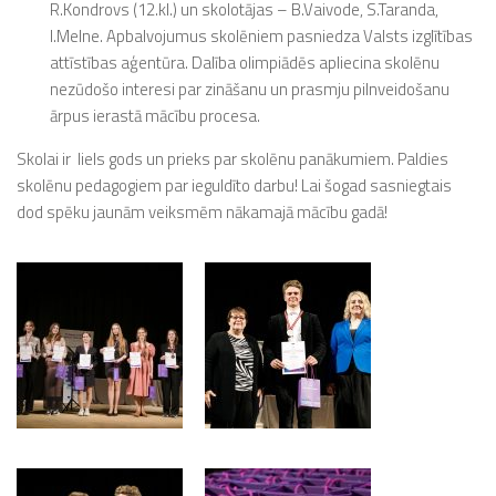
R.Kondrovs (12.kl.) un skolotājas – B.Vaivode, S.Taranda,
I.Melne. Apbalvojumus skolēniem pasniedza Valsts izglītības
attīstības aģentūra. Dalība olimpiādēs apliecina skolēnu
nezūdošo interesi par zināšanu un prasmju pilnveidošanu
ārpus ierastā mācību procesa.
Skolai ir liels gods un prieks par skolēnu panākumiem. Paldies
skolēnu pedagogiem par ieguldīto darbu! Lai šogad sasniegtais
dod spēku jaunām veiksmēm nākamajā mācību gadā!