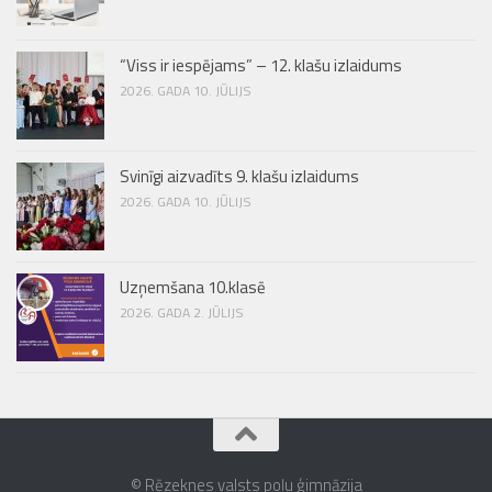
“Viss ir iespējams” – 12. klašu izlaidums
2026. GADA 10. JŪLIJS
Svinīgi aizvadīts 9. klašu izlaidums
2026. GADA 10. JŪLIJS
Uzņemšana 10.klasē
2026. GADA 2. JŪLIJS
© Rēzeknes valsts poļu ģimnāzija