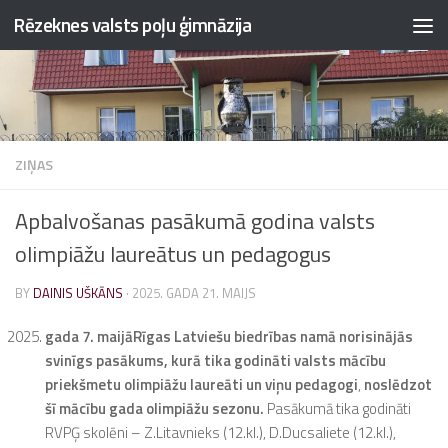
Rēzeknes valsts poļu ģimnāzija
Skip to content
ZIŅAS
Apbalvošanas pasākumā godina valsts
olimpiāžu laureātus un pedagogus
BY
DAINIS UŠKĀNS
·
2025. GADA 21. MAIJS
gada 7. maijā
Rīgas Latviešu biedrības namā norisinājās
svinīgs pasākums, kurā tika godināti valsts mācību
priekšmetu olimpiāžu laureāti un viņu pedagogi
,
noslēdzot
šī mācību gada olimpiāžu sezonu.
Pasākumā tika godināti
RVPĢ skolēni – Z.Litavnieks (12.kl.), D.Ducsaliete (12.kl.),