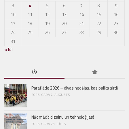
3
4
5
6
7
8
9
10
11
12
13
14
15
16
17
18
19
20
21
22
23
24
25
26
27
28
29
30
31
« Jūl
Parafiāde 2026 – divas nedēļas, kas paliks sirdī
2026. GADA 4. AUGUSTS
Nāc mācīt dizainu un tehnoloģijas!
2026. GADA 28. JŪLIJS