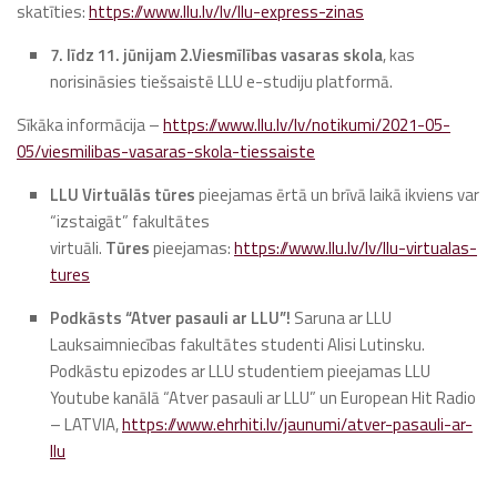
skatīties:
https://www.llu.lv/lv/llu-express-zinas
7. līdz 11. jūnijam
2.Viesmīlības vasaras skola
, kas
norisināsies tiešsaistē LLU e-studiju platformā.
Sīkāka informācija –
https://www.llu.lv/lv/notikumi/2021-05-
05/viesmilibas-vasaras-skola-tiessaiste
LLU Virtuālās tūres
pieejamas ērtā un brīvā laikā ikviens var
“izstaigāt” fakultātes
virtuāli.
Tūres
pieejamas:
https://www.llu.lv/lv/llu-virtualas-
tures
Podkāsts “Atver pasauli ar LLU”!
Saruna ar LLU
Lauksaimniecības fakultātes studenti Alisi Lutinsku.
Podkāstu epizodes ar LLU studentiem pieejamas LLU
Youtube kanālā “Atver pasauli ar LLU” un European Hit Radio
– LATVIA,
https://www.ehrhiti.lv/jaunumi/atver-pasauli-ar-
llu