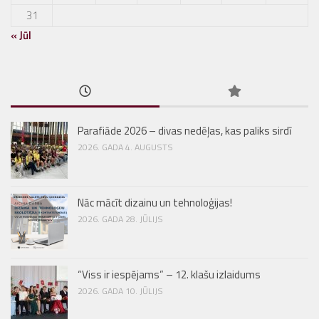
31
« Jūl
Parafiāde 2026 – divas nedēļas, kas paliks sirdī
2026. GADA 4. AUGUSTS
Nāc mācīt dizainu un tehnoloģijas!
2026. GADA 28. JŪLIJS
“Viss ir iespējams” – 12. klašu izlaidums
2026. GADA 10. JŪLIJS