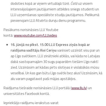
dodoties kopā ar viņiem virtuālajā tūrē.
Čatā
uz visiem
interesējošajiem jautājumiem atbildes sniegs studenti un
LLU uzņemšanas speciāliste studiju jautājumos. Pielikumā
pievienojam LLU Atvērto durvju dienu programmu.
Pasākums norisināsies LLU Youtube
kontā:
www.youtube.com/LLUvideo
16. jūnijā no plkst. 15.00 LLU Express ziņās
kopā ar
raidījuma vadītāju Aivi Ceriņu
varēsiet uzzināt visu par un
ap Līgo svētkiem. LLU zinātnieki atklās, vai kāda no Latvijas
dabā sastopamajām 30 sugu papardēm tiešām Līgo naktī
zied. Uzzināsim arī kādas pirts slotiņas ir vislabākās mūsu
veselībai. Un kas gan būtu Līgo svētki bez alus! Uzzināsim, kā
alu varam pagatavot paši mājas apstākļos.
Raidījuma tiešraide norisināsies LLU portālā (
www.llu.lv
) un
universitātes Facebook kontā.
Iepriekšējo raidījumu ierakstus varat