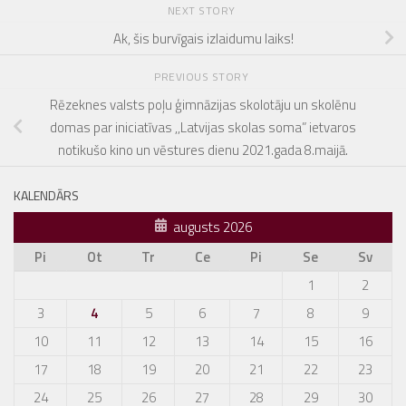
NEXT STORY
Ak, šis burvīgais izlaidumu laiks!
PREVIOUS STORY
Rēzeknes valsts poļu ģimnāzijas skolotāju un skolēnu
domas par iniciatīvas ,,Latvijas skolas soma” ietvaros
notikušo kino un vēstures dienu 2021.gada 8.maijā.
KALENDĀRS
augusts 2026
Pi
Ot
Tr
Ce
Pi
Se
Sv
1
2
3
4
5
6
7
8
9
10
11
12
13
14
15
16
17
18
19
20
21
22
23
24
25
26
27
28
29
30