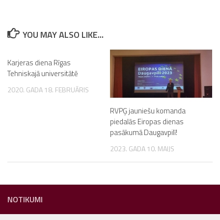
YOU MAY ALSO LIKE...
Karjeras diena Rīgas
Tehniskajā universitātē
2020. GADA 18. FEBRUĀRIS
RVPĢ jauniešu komanda
piedalās Eiropas dienas
pasākumā Daugavpilī!
2023. GADA 10. MAIJS
NOTIKUMI