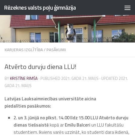
Rēzeknes valsts poļu ģimnāzija
Skip to content
KARJERAS IZGLĪTĪBA
/
PASĀKUMI
Atvērto durvju diena LLU!
BY
KRISTĪNE RIMŠA
· PUBLISHED
2021. GADA 21. MAIJS
· UPDATED
2021.
GADA 21. MAIJS
Latvijas Lauksaimniecības universitāte aicina
piedalīties
pasākumos:
2. un 3. jūnijā no plkst. 14.00 līdz 15.00 LLU Atvērto durvju
dienas tiešsaistē
kopā ar
Emīlu Balceri
un LLU fakultāšu
studentiem. Ikviens varēs uzzināt, ko studenti dara ikdienā,