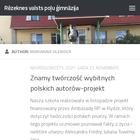
Rēzeknes valsts poļu ģimnāzija
Skip to content
AUTHOR:
MARIANNA OLENDER
NEKATEGORIZĒTS
2021. GADA 23. NOVEMBRIS
Znamy twórczość wybitnych
polskich autorów-projekt
Nasza szkoła realizowała w listopadzie projekt
finansowany przez Ambasadę RP w Rydze, który
dotyczył twórczości polskich pisarzy. W ramach
tego projektu uczniowie poznawali fakty z życia i
niektóre utworu Aleksandra Fredry, Juliana Tuwima,
Jana...