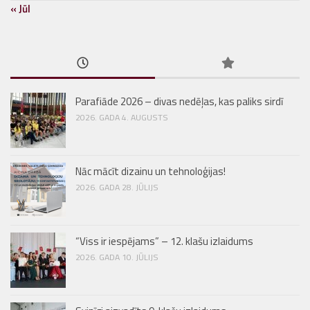
« Jūl
Parafiāde 2026 – divas nedēļas, kas paliks sirdī
2026. GADA 4. AUGUSTS
Nāc mācīt dizainu un tehnoloģijas!
2026. GADA 28. JŪLIJS
“Viss ir iespējams” – 12. klašu izlaidums
2026. GADA 10. JŪLIJS