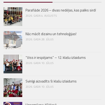
Parafiāde 2026 – divas nedēļas, kas paliks sirdī
2026. GADA 4. AUGUSTS
Nāc mācīt dizainu un tehnoloģijas!
2026. GADA 28. JŪLIJS
“Viss ir iespējams” – 12. klašu izlaidums
2026. GADA 10. JŪLIJS
Svinīgi aizvadīts 9. klašu izlaidums
2026. GADA 10. JŪLIJS
Uzņemšana 10.klasē