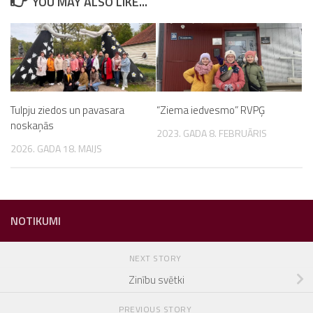
YOU MAY ALSO LIKE...
Tulpju ziedos un pavasara
“Ziema iedvesmo” RVPĢ
noskaņās
2023. GADA 8. FEBRUĀRIS
2026. GADA 18. MAIJS
NOTIKUMI
NEXT STORY
Zinību svētki
PREVIOUS STORY