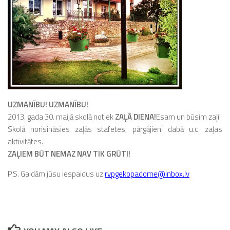
UZMANĪBU! UZMANĪBU!
2013. gada 30. maijā skolā n
otiek
ZAĻĀ DIENA!
Esam un būsim zaļi!
Skolā norisināsies zaļās stafetes, pārgājieni dabā u.c. zaļas
aktivitātes.
ZAĻIEM BŪT NEMAZ NAV TIK GRŪTI!
P.S. Gaidām jūsu iespaidus uz
rvpgekopadome@inbox.lv