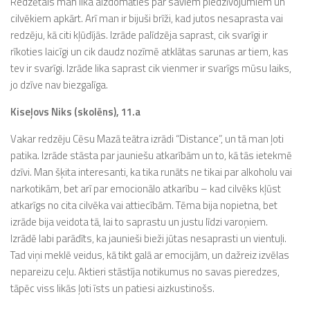
Redzētais man lika aizdomāties par saviem piedzīvojumiem un
cilvēkiem apkārt. Arī man ir bijuši brīži, kad jutos nesaprasta vai
redzēju, kā citi kļūdījās. Izrāde palīdzēja saprast, cik svarīgi ir
rīkoties laicīgi un cik daudz nozīmē atklātas sarunas ar tiem, kas
tev ir svarīgi. Izrāde lika saprast cik vienmer ir svarīgs mūsu laiks,
jo dzīve nav biezgalīga.
Kiseļovs Niks (skolēns), 11.a
Vakar redzēju Cēsu Mazā teātra izrādi “Distance”, un tā man ļoti
patika. Izrāde stāsta par jauniešu atkarībām un to, kā tās ietekmē
dzīvi. Man šķita interesanti, ka tika runāts ne tikai par alkoholu vai
narkotikām, bet arī par emocionālo atkarību – kad cilvēks kļūst
atkarīgs no cita cilvēka vai attiecībām. Tēma bija nopietna, bet
izrāde bija veidota tā, lai to saprastu un justu līdzi varoņiem.
Izrādē labi parādīts, ka jaunieši bieži jūtas nesaprasti un vientuļi.
Tad viņi meklē veidus, kā tikt galā ar emocijām, un dažreiz izvēlas
nepareizu ceļu. Aktieri stāstīja notikumus no savas pieredzes,
tāpēc viss likās ļoti īsts un patiesi aizkustinošs.