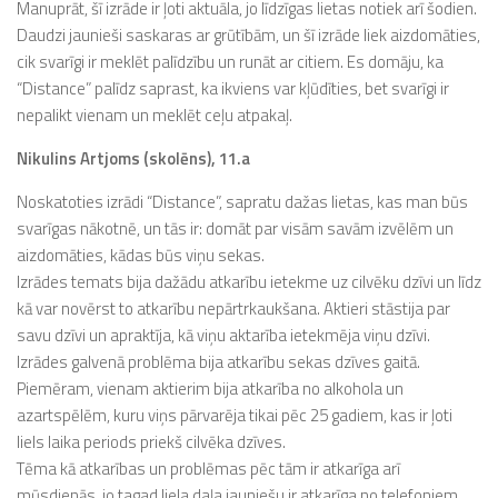
Manuprāt, šī izrāde ir ļoti aktuāla, jo līdzīgas lietas notiek arī šodien.
Daudzi jaunieši saskaras ar grūtībām, un šī izrāde liek aizdomāties,
cik svarīgi ir meklēt palīdzību un runāt ar citiem. Es domāju, ka
“Distance” palīdz saprast, ka ikviens var kļūdīties, bet svarīgi ir
nepalikt vienam un meklēt ceļu atpakaļ.
Nikulins Artjoms (skolēns), 11.a
Noskatoties izrādi “Distance”, sapratu dažas lietas, kas man būs
svarīgas nākotnē, un tās ir: domāt par visām savām izvēlēm un
aizdomāties, kādas būs viņu sekas.
Izrādes temats bija dažādu atkarību ietekme uz cilvēku dzīvi un līdz
kā var novērst to atkarību nepārtrkaukšana. Aktieri stāstija par
savu dzīvi un apraktīja, kā viņu aktarība ietekmēja viņu dzīvi.
Izrādes galvenā problēma bija atkarību sekas dzīves gaitā.
Piemēram, vienam aktierim bija atkarība no alkohola un
azartspēlēm, kuru viņs pārvarēja tikai pēc 25 gadiem, kas ir ļoti
liels laika periods priekš cilvēka dzīves.
Tēma kā atkarības un problēmas pēc tām ir atkarīga arī
mūsdienās, jo tagad liela daļa jauniešu ir atkarīga no telefoniem,