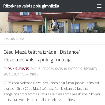
Rēzeknes valsts poļu ģimnāzija
Skip to content
SKOLAS SOMA
Cēsu Mazā teātra izrāde ,,Distance”
Rēzeknes valsts poļu ģimnāzijā
BY
DAINIS UŠKĀNS
· PUBLISHED
2025. GADA 10. OKTOBRIS
· UPDATED
2025. GADA 14. OKTOBRIS
2025.gada 6.oktobrī Rēzeknes valsts poļu ģimāzijas vidusskolēni
tika aicināti uz Cēsu Mazā teātra izrādi ,,Distance”. Tas bija
sengaidīts programmas Latvijas skolas soma pasākums. Skolēni
atzīst, ka izrāde ir ļoti aktuāla un liek aizdomāties .