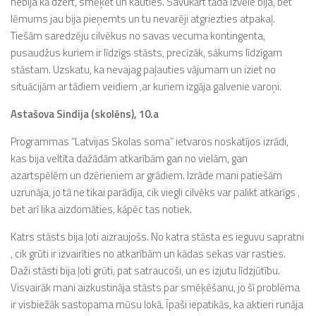
nebija kā dzert, smēķēt un kauties. Savukārt tāda izvēle bija, bet
lēmums jau bija pieņemts un tu nevarēji atgriezties atpakaļ.
Tiešām saredzēju cilvēkus no savas vecuma kontingenta,
pusaudžus kuriem ir līdzīgs stāsts, precīzāk, sākums līdzīgam
stāstam. Uzskatu, ka nevajag paļauties vājumam un iziet no
situācijām ar tādiem veidiem ,ar kuriem izgāja galvenie varoņi.
Astašova Sindija (skolēns), 10.a
Programmas “Latvijas Skolas soma” ietvaros noskatījos izrādi,
kas bija veltīta dažādām atkarībām gan no vielām, gan
azartspēlēm un dzērieniem ar grādiem. Izrāde mani patiešām
uzrunāja, jo tā ne tikai parādīja, cik viegli cilvēks var palikt atkarīgs ,
bet arī lika aizdomāties, kāpēc tas notiek.
Katrs stāsts bija ļoti aizraujošs. No katra stāsta es ieguvu sapratni
, cik grūti ir izvairīties no atkarībām un kādas sekas var rasties.
Daži stāsti bija ļoti grūti, pat satraucoši, un es izjutu līdzjūtību.
Visvairāk mani aizkustināja stāsts par smēķēšanu, jo šī problēma
ir visbiežāk sastopama mūsu lokā. Īpaši iepatikās, ka aktieri runāja