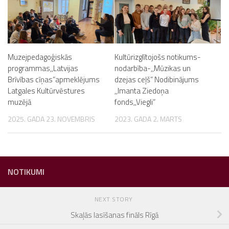
Muzejpedagoģiskās
Kultūrizglītojošs notikums-
programmas,,Latvijas
nodarbība-,,Mūzikas un
Brīvības cīņas”apmeklējums
dzejas ceļš” Nodibinājums
Latgales Kultūrvēstures
,,Imanta Ziedoņa
muzējā
fonds,,Viegli”
2025. GADA 23. NOVEMBRIS
2023. GADA 2. MARTS
NOTIKUMI
NEXT STORY
Skaļās lasīšanas fināls Rīgā