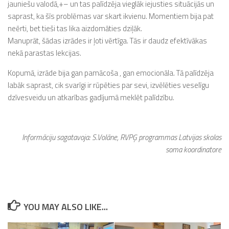
jauniešu valodā,+– un tas palīdzēja vieglāk iejusties situācijās un
saprast, ka šīs problēmas var skart ikvienu. Momentiem bija pat
neērti, bet tieši tas lika aizdomāties dziļāk.
Manuprāt, šādas izrādes ir ļoti vērtīga. Tās ir daudz efektīvākas
nekā parastas lekcijas.
Kopumā, izrāde bija gan pamācoša , gan emocionāla. Tā palīdzēja
labāk saprast, cik svarīgi ir rūpēties par sevi, izvēlēties veselīgu
dzīvesveidu un atkarības gadījumā meklēt palīdzību.
Informāciju sagatavoja: S.Volāne, RVPĢ programmas Latvijas skolas
soma koordinatore
YOU MAY ALSO LIKE...