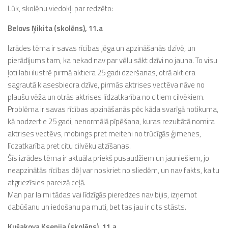
Lūk, skolēnu viedokļi par redzēto:
Belovs Ņikita (skolēns), 11.a
Izrādes tēma ir savas rīcības jēga un apzināšanās dzīvē, un
pierādījums tam, ka nekad nav par vēlu sākt dzīvi no jauna. To visu
ļoti labi ilustrē pirmā aktiera 25 gadi dzeršanas, otrā aktiera
sagrautā klasesbiedra dzīve, pirmās aktrises vectēva nāve no
plaušu vēža un otrās aktrises līdzatkarība no citiem cilvēkiem.
Problēma ir savas rīcības apzināšanās pēc kāda svarīgā notikuma,
kā nodzertie 25 gadi, nenormālā pīpēšana, kuras rezultātā nomira
aktrises vectēvs, mobings pret meiteni no trūcīgās ģimenes,
līdzatkarība pret citu cilvēku atzīšanas.
Šīs izrādes tēma ir aktuāla priekš pusaudžiem un jauniešiem, jo
neapzinātās rīcības dēļ var noskriet no sliedēm, un nav fakts, ka tu
atgriezīsies pareizā ceļā.
Man par laimi tādas vai līdzīgās pieredzes nav bijis, izņemot
dabūšanu un iedošanu pa muti, bet tas jau ir cits stāsts.
Kušakova Ksenija (skolēns), 11.a