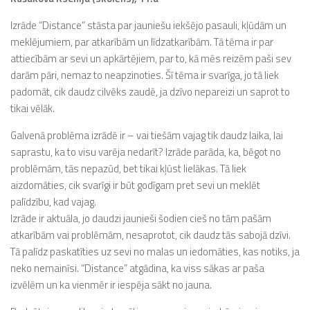
Izrāde “Distance” stāsta par jauniešu iekšējo pasauli, kļūdām un
meklējumiem, par atkarībām un līdzatkarībām. Tā tēma ir par
attiecībām ar sevi un apkārtējiem, par to, kā mēs reizēm paši sev
darām pāri, nemaz to neapzinoties. Šī tēma ir svarīga, jo tā liek
padomāt, cik daudz cilvēks zaudē, ja dzīvo nepareizi un saprot to
tikai vēlāk.
Galvenā problēma izrādē ir – vai tiešām vajag tik daudz laika, lai
saprastu, ka to visu varēja nedarīt? Izrāde parāda, ka, bēgot no
problēmām, tās nepazūd, bet tikai kļūst lielākas. Tā liek
aizdomāties, cik svarīgi ir būt godīgam pret sevi un meklēt
palīdzību, kad vajag.
Izrāde ir aktuāla, jo daudzi jaunieši šodien cieš no tām pašām
atkarībām vai problēmām, nesaprotot, cik daudz tās sabojā dzīvi.
Tā palīdz paskatīties uz sevi no malas un iedomāties, kas notiks, ja
neko nemainīsi. “Distance” atgādina, ka viss sākas ar paša
izvēlēm un ka vienmēr ir iespēja sākt no jauna.