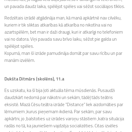
un pavada daudz laika, spēlējot spēles vai sēžot sociālajos tīklos.
Redzētais izrādē atgādināja man, kā manā apkārtnē nav cilvēku,
kuriem ir tik sliktas atkarības kā atkarība no nikotīna vai no
azartspēlēm, bet man ir daži draugi, kuri ir atkarīgi no telefoniem
vai no datora. Viņi pavada savu brīvo laiku, sēžot pie galda un
spēlējot spēles.
Kopumā, man šī izrāde pamudināja domāt par savu rīcību un par
manām izvēlēm.
Dukšta Ditmārs (skolēns), 11.a
Es uzskatu, ka šī bija ļoti aktuāla tēma mūsdienās. Pusaudži
daudzkārt nedomā par nākotni un sekām, tādēļ tāds teātris
eksistē. Mazā Cēsu teātra izrāde “Distance” liek aizdomāties par
lēmumiem ,kurus pieņemam ikdienā. Par sekām, par savu
apkārtni, jo ,balstoties uz izrādes varoņu stāstiem ,katra situācija
radās no tā, ka jauniešiem vajdzēja socializēties. Citas izvēles