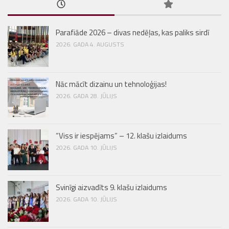
Parafiāde 2026 – divas nedēļas, kas paliks sirdī
2026. GADA 4. AUGUSTS
Nāc mācīt dizainu un tehnoloģijas!
2026. GADA 28. JŪLIJS
“Viss ir iespējams” – 12. klašu izlaidums
2026. GADA 10. JŪLIJS
Svinīgi aizvadīts 9. klašu izlaidums
2026. GADA 10. JŪLIJS