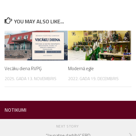
YOU MAY ALSO LIKE...
Vecāku diena RVPĢ
Modernā egle
2025. GADA 13. NOVEMBRIS
2022. GADA 19. DECEMBRIS
NOTIKUMI
NEXT STORY
“Jaunatne darbībā” EBD