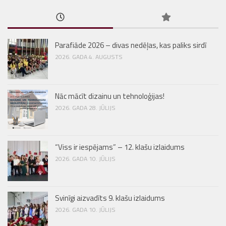
Parafiāde 2026 – divas nedēļas, kas paliks sirdī
2026. GADA 4. AUGUSTS
Nāc mācīt dizainu un tehnoloģijas!
2026. GADA 28. JŪLIJS
“Viss ir iespējams” – 12. klašu izlaidums
2026. GADA 10. JŪLIJS
Svinīgi aizvadīts 9. klašu izlaidums
2026. GADA 10. JŪLIJS