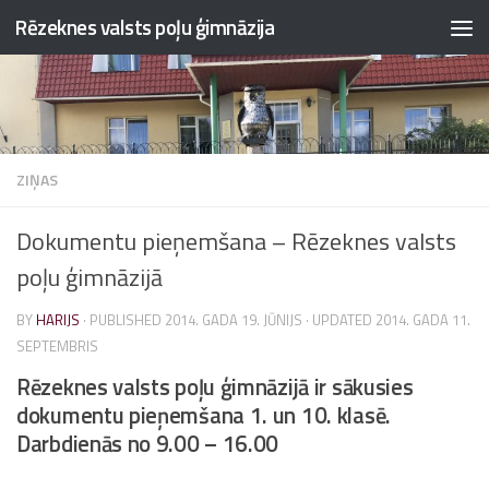
Rēzeknes valsts poļu ģimnāzija
Skip to content
ZIŅAS
Dokumentu pieņemšana – Rēzeknes valsts
poļu ģimnāzijā
BY
HARIJS
· PUBLISHED
2014. GADA 19. JŪNIJS
· UPDATED
2014. GADA 11.
SEPTEMBRIS
Rēzeknes valsts poļu ģimnāzijā ir sākusies
dokumentu pieņemšana 1. un 10. klasē.
Darbdienās no 9.00 – 16.00