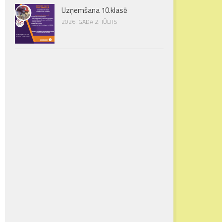
Uzņemšana 10.klasē
2026. GADA 2. JŪLIJS