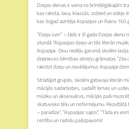
Dzejas dienas ir viena no brīnišķīgākajām trad
kas raksta, lasa, klausās, izdzied un izdejo
kas šogad aizritēja Aspazijas un Raiņa 160 g
“Dzeja svin” – tāds ir šī gada Dzejas dienu mo
stundā “Aspazijas dzeja un tās literāri muzik
Aspazijai. Divu nedēļu garumā skolēni lasīja
dzejnieces bērnības atmiņu grāmatas “Zila 
rakstot dzeju un novēlējumus Aspazijai dzi
Strādājot grupās, skolēni gatavoja literāri m
mācījās sadarboties, sadalīt lomas un uzdevu
mūziku un aksesuārus, mācījās paši muzicēt
skatuvisko tēlu un noformējumu. Rezultātā t
– paradīze”, “Aspazijas sapņi”, “Tāda es esm
centību un radošu pašizpausmi!