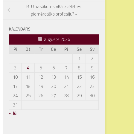
RTU pasākums «Kā izvēlēties
piemērotāko profesiju?»
KALENDĀRS
augusts 2026
Pi
Ot
Tr
Ce
Pi
Se
Sv
1
2
3
4
5
6
7
8
9
10
11
12
13
14
15
16
17
18
19
20
21
22
23
24
25
26
27
28
29
30
31
« Jūl