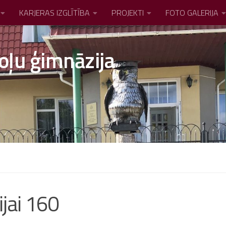
KARJERAS IZGLĪTĪBA
PROJEKTI
FOTO GALERIJA
oļu ģimnāzija
jai 160