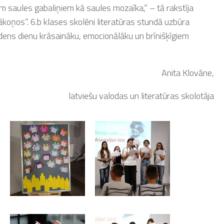
iem saules gabaliņiem kā saules mozaīka,” – tā rakstīja
ākoņos”. 6.b klases skolēni literatūras stundā uzbūra
dens dienu krāsaināku, emocionālāku un brīnišķīgiem
Anita Klovāne,
latviešu valodas un literatūras skolotāja