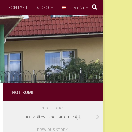
KONTAKTI
VIDEO
Latviešu
NOTIKUMI
NEXT STORY
Aktivitātes Labo darbu nedēļā
PREVIOUS STORY