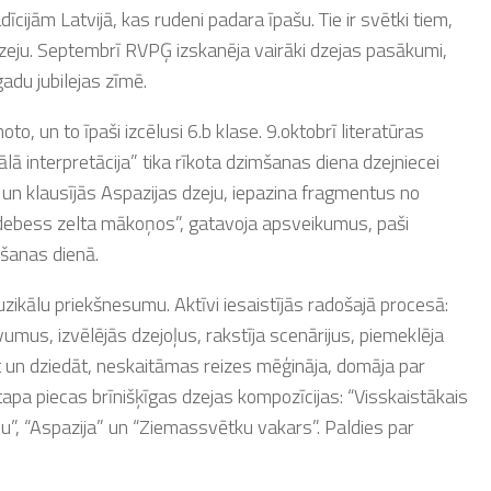
īcijām Latvijā, kas rudeni padara īpašu. Tie ir svētki tiem,
 dzeju. Septembrī RVPĢ izskanēja vairāki dzejas pasākumi,
adu jubilejas zīmē.
to, un to īpaši izcēlusi 6.b klase. 9.oktobrī literatūras
ālā interpretācija” tika rīkota dzimšanas diena dzejniecei
 un klausījās Aspazijas dzeju, iepazina fragmentus no
debess zelta mākoņos”, gatavoja apsveikumus, paši
mšanas dienā.
uzikālu priekšnesumu. Aktīvi iesaistījās radošajā procesā:
mus, izvēlējās dzejoļus, rakstīja scenārijus, piemeklēja
 un dziedāt, neskaitāmas reizes mēģināja, domāja par
apa piecas brīnišķīgas dzejas kompozīcijas: “Visskaistākais
u”, “Aspazija” un “Ziemassvētku vakars”. Paldies par