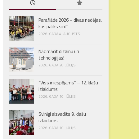
Parafiāde 2026 – divas nedēļas,
kas paliks sirdī
2026. GADA 4. AUGUSTS
Nāc mācīt dizainu un
tehnoloģijas!
2026. GADA 28. JŪLIJS
“Viss ir iespējams” – 12. klašu
izlaidums
2026. GADA 10. JŪLIJS
Svinīgi aizvadīts 9. klašu
izlaidums
2026. GADA 10. JŪLIJS