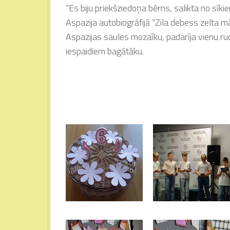
“Es biju priekšziedoņa bērns, salikta no sīk
Aspazija autobiogrāfijā “Zila debess zelta m
Aspazijas saules mozaīku, padarīja vienu ru
iespaidiem bagātāku.