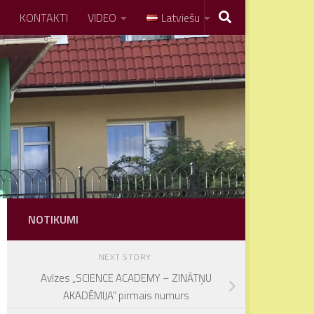
KONTAKTI
VIDEO
Latviešu
NOTIKUMI
NEXT STORY
Avīzes „SCIENCE ACADEMY – ZINĀTŅU
AKADĒMIJA” pirmais numurs