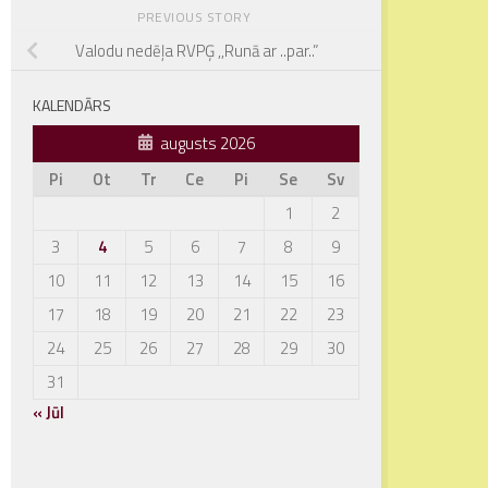
PREVIOUS STORY
Valodu nedēļa RVPĢ ,,Runā ar ..par..”
KALENDĀRS
augusts 2026
Pi
Ot
Tr
Ce
Pi
Se
Sv
1
2
3
4
5
6
7
8
9
10
11
12
13
14
15
16
17
18
19
20
21
22
23
24
25
26
27
28
29
30
31
« Jūl