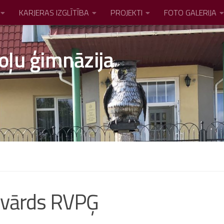
KARJERAS IZGLĪTĪBA
PROJEKTI
FOTO GALERIJA
oļu ģimnāzija
s vārds RVPĢ