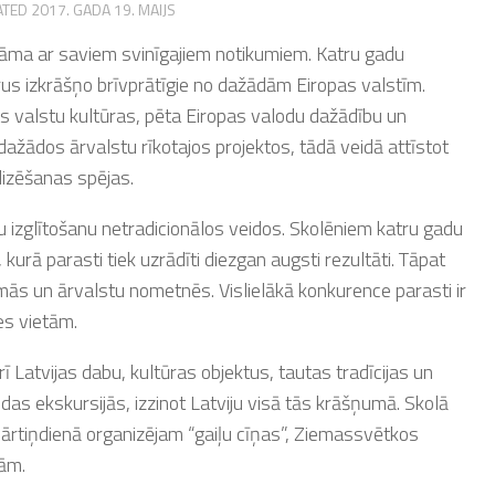
ATED
2017. GADA 19. MAIJS
ināma ar saviem svinīgajiem notikumiem. Katru gadu
urus izkrāšņo brīvprātīgie no dažādām Eiropas valstīm.
s valstu kultūras, pēta Eiropas valodu dažādību un
dažādos ārvalstu rīkotajos projektos, tādā veidā attīstot
izēšanas spējas.
 izglītošanu netradicionālos veidos. Skolēniem katru gadu
urā parasti tiek uzrādīti diezgan augsti rezultāti. Tāpat
ās un ārvalstu nometnēs. Vislielākā konkurence parasti ir
es vietām.
rī Latvijas dabu, kultūras objektus, tautas tradīcijas un
das ekskursijās, izzinot Latviju visā tās krāšņumā. Skolā
Mārtiņdienā organizējam “gaiļu cīņas”, Ziemassvētkos
lām.