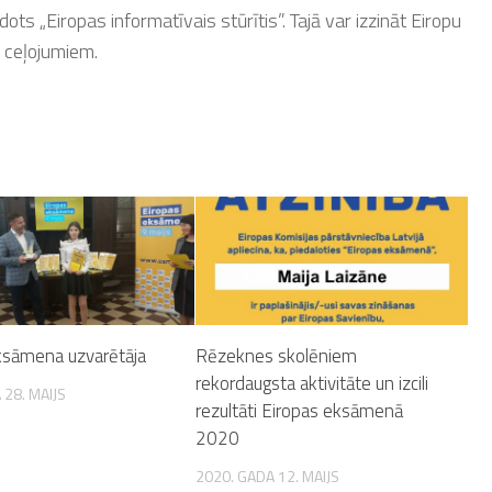
ots „Eiropas informatīvais stūrītis”. Tajā var izzināt Eiropu
 ceļojumiem.
ksāmena uzvarētāja
Rēzeknes skolēniem
rekordaugsta aktivitāte un izcili
 28. MAIJS
rezultāti Eiropas eksāmenā
2020
2020. GADA 12. MAIJS