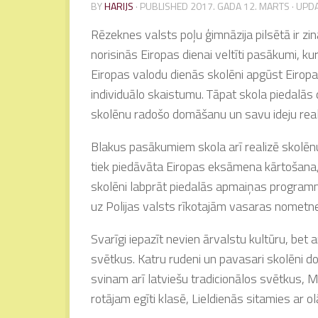
BY
HARIJS
· PUBLISHED
2017. GADA 12. MARTS
· UPD
Rēzeknes valsts poļu ģimnāzija pilsētā ir z
norisinās Eiropas dienai veltīti pasākumi, k
Eiropas valodu dienās skolēni apgūst Eiropa
individuālo skaistumu. Tāpat skola piedalās 
skolēnu radošo domāšanu un savu ideju real
Blakus pasākumiem skola arī realizē skolēnu
tiek piedāvāta Eiropas eksāmena kārtošana, k
skolēni labprāt piedalās apmaiņas programm
uz Polijas valsts rīkotajām vasaras nometn
Svarīgi iepazīt nevien ārvalstu kultūru, bet a
svētkus. Katru rudeni un pavasari skolēni do
svinam arī latviešu tradicionālos svētkus, 
rotājam egīti klasē, Lieldienās sitamies ar o