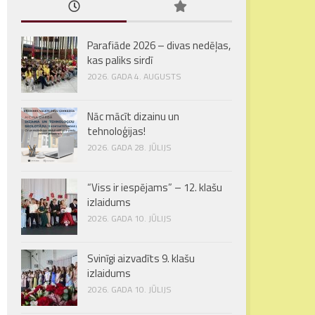
Parafiāde 2026 – divas nedēļas,
kas paliks sirdī
2026. GADA 4. AUGUSTS
Nāc mācīt dizainu un
tehnoloģijas!
2026. GADA 28. JŪLIJS
“Viss ir iespējams” – 12. klašu
izlaidums
2026. GADA 10. JŪLIJS
Svinīgi aizvadīts 9. klašu
izlaidums
2026. GADA 10. JŪLIJS