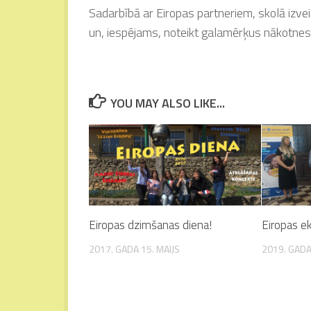
Sadarbībā ar Eiropas partneriem, skolā izveid
un, iespējams, noteikt galamērķus nākotnes
YOU MAY ALSO LIKE...
Eiropas dzimšanas diena!
Eiropas e
2017. GADA 15. MAIJS
2019. GADA