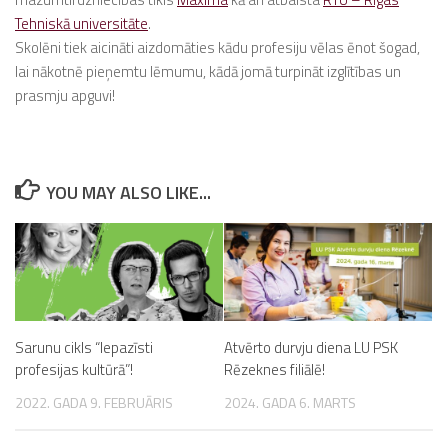
Tehniskā universitāte
.
Skolēni tiek aicināti aizdomāties kādu profesiju vēlas ēnot šogad,
lai nākotnē pieņemtu lēmumu, kādā jomā turpināt izglītības un
prasmju apguvi!
YOU MAY ALSO LIKE...
Sarunu cikls “Iepazīsti
Atvērto durvju diena LU PSK
profesijas kultūrā”!
Rēzeknes filiālē!
2022. GADA 9. FEBRUĀRIS
2024. GADA 6. MARTS