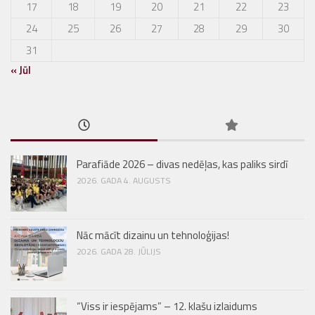
17
18
19
20
21
22
23
24
25
26
27
28
29
30
31
« Jūl
Parafiāde 2026 – divas nedēļas, kas paliks sirdī
2026. GADA 4. AUGUSTS
Nāc mācīt dizainu un tehnoloģijas!
2026. GADA 28. JŪLIJS
“Viss ir iespējams” – 12. klašu izlaidums