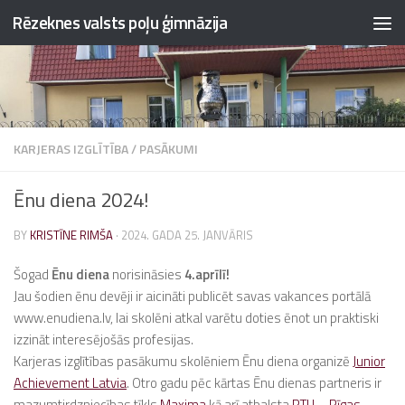
Rēzeknes valsts poļu ģimnāzija
Skip to content
KARJERAS IZGLĪTĪBA
/
PASĀKUMI
Ēnu diena 2024!
BY
KRISTĪNE RIMŠA
·
2024. GADA 25. JANVĀRIS
Šogad
Ēnu diena
norisināsies
4.aprīlī!
Jau šodien ēnu devēji ir aicināti publicēt savas vakances portālā
www.enudiena.lv, lai skolēni atkal varētu doties ēnot un praktiski
izzināt interesējošās profesijas.
Karjeras izglītības pasākumu skolēniem Ēnu diena organizē
Junior
Achievement Latvia
. Otro gadu pēc kārtas Ēnu dienas partneris ir
mazumtirdzniecības tīkls
Maxima
kā arī atbalsta
RTU – Rīgas