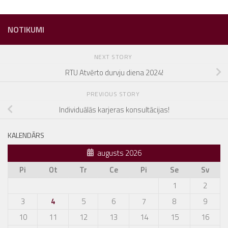
NOTIKUMI
NEXT STORY
RTU Atvērto durvju diena 2024!
PREVIOUS STORY
Individuālās karjeras konsultācijas!
KALENDĀRS
augusts 2026
Pi
Ot
Tr
Ce
Pi
Se
Sv
1
2
3
4
5
6
7
8
9
10
11
12
13
14
15
16