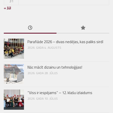
31
« Jūl
Parafiāde 2026 – divas nedēļas, kas paliks sirdī
2026. GADA 4. AUGUSTS
Nāc mācīt dizainu un tehnoloģijas!
2026. GADA 28. JŪLIJS
“Viss ir iespējams” – 12. klašu izlaidums
2026. GADA 10. JŪLIJS