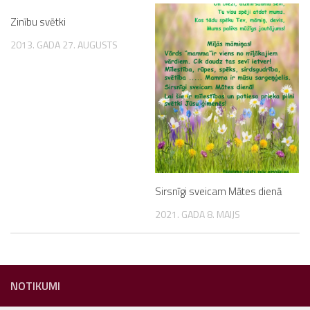
Zinību svētki
2013. GADA 27. AUGUSTS
Sirsnīgi sveicam Mātes dienā
2021. GADA 8. MAIJS
NOTIKUMI