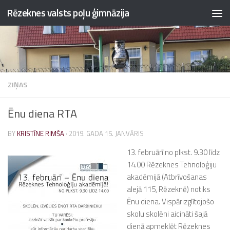
Rēzeknes valsts poļu ģimnāzija
Skip to content
ZIŅAS
Ēnu diena RTA
BY
KRISTĪNE RIMŠA
·
2019. GADA 15. JANVĀRIS
1
3. februārī no plkst. 9.30 līdz
14.00 Rēzeknes Tehnoloģiju
akadēmijā (Atbrīvošanas
alejā 115, Rēzeknē) notiks
Ēnu diena. Vispārizglītojošo
skolu skolēni aicināti šajā
dienā apmeklēt Rēzeknes