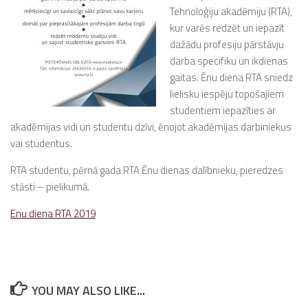
Tehnoloģiju akadēmiju (RTA),
kur varēs redzēt un iepazīt
dažādu profesiju pārstāvju
darba specifiku un ikdienas
gaitas. Ēnu diena RTA sniedz
lielisku iespēju topošajiem
studentiem iepazīties ar
akadēmijas vidi un studentu dzīvi,
ēnojot
akadēmijas darbiniekus
vai studentus.
RTA studentu, pērnā gada RTA Ēnu dienas dalībnieku, pieredzes
stāsti – pielikumā.
Enu diena RTA 2019
YOU MAY ALSO LIKE...