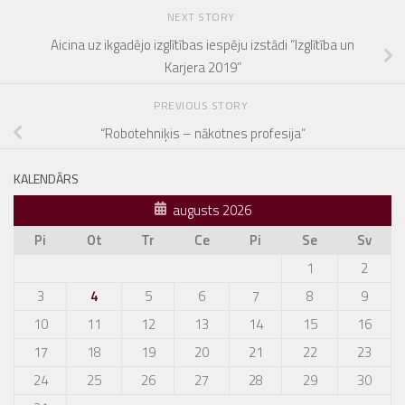
NEXT STORY
Aicina uz ikgadējo izglītības iespēju izstādi “Izglītība un
Karjera 2019”
PREVIOUS STORY
“Robotehniķis – nākotnes profesija”
KALENDĀRS
augusts 2026
Pi
Ot
Tr
Ce
Pi
Se
Sv
1
2
3
4
5
6
7
8
9
10
11
12
13
14
15
16
17
18
19
20
21
22
23
24
25
26
27
28
29
30