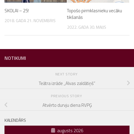
SKOLAI – 25!
Topošo pirmklasnieku vecāku
tikšanās
2018. GADA 21. NOVEMBRIS
2022. GADA 30. MAIJS
NOTIKUMI
NEXT STORY
Teātra izrāde ,,Alvas zaldātiņš”
PREVIOUS STORY
Atvērto durvju diena RVPĢ
KALENDĀRS
augusts 2026