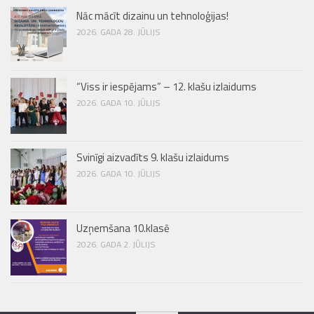
Nāc mācīt dizainu un tehnoloģijas!
2026. GADA 28. JŪLIJS
“Viss ir iespējams” – 12. klašu izlaidums
2026. GADA 10. JŪLIJS
Svinīgi aizvadīts 9. klašu izlaidums
2026. GADA 10. JŪLIJS
Uzņemšana 10.klasē
2026. GADA 2. JŪLIJS