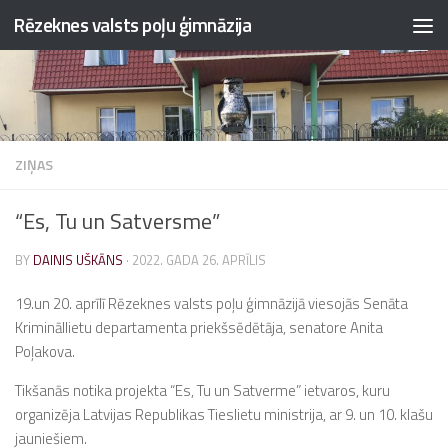
Rēzeknes valsts poļu ģimnāzija
Skip to content
ZIŅAS
“Es, Tu un Satversme”
BY
DAINIS UŠKĀNS
·
2022. GADA 26. APRĪLIS
19.un 20. aprīlī Rēzeknes valsts poļu ģimnāzijā viesojās Senāta
Krimināllietu departamenta priekšsēdētāja, senatore Anita
Poļakova.
Tikšanās notika projekta “Es, Tu un Satverme” ietvaros, kuru
organizēja Latvijas Republikas Tieslietu ministrija, ar 9. un 10. klašu
jauniešiem.