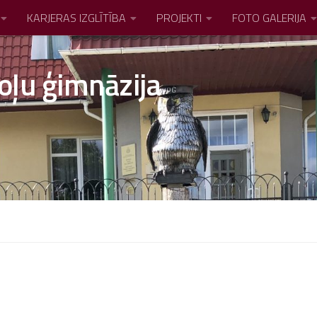
KARJERAS IZGLĪTĪBA
PROJEKTI
FOTO GALERIJA
oļu ģimnāzija