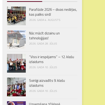
Parafiāde 2026 – divas nedēļas,
kas paliks sirdī
2026. GADA 4. AUGUSTS
Nāc mācīt dizainu un
tehnoloģijas!
2026. GADA 28. JŪLIJS
“Viss ir iespējams” – 12. klašu
izlaidums
2026. GADA 10. JŪLIJS
Svinīgi aizvadīts 9. klašu
izlaidums
2026. GADA 10. JŪLIJS
Uzņemšana 10.klasē