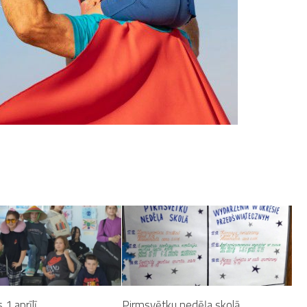
 1.aprīlī
Pirmsvētku nedēļa skolā