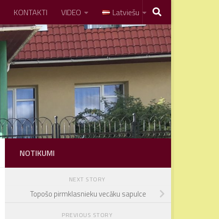
KONTAKTI
VIDEO
Latviešu
NOTIKUMI
NEXT STORY
Topošo pirmklasnieku vecāku sapulce
PREVIOUS STORY