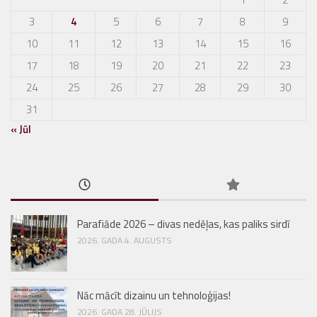
3
4
5
6
7
8
9
10
11
12
13
14
15
16
17
18
19
20
21
22
23
24
25
26
27
28
29
30
31
« Jūl
Parafiāde 2026 – divas nedēļas, kas paliks sirdī
2026. GADA 4. AUGUSTS
Nāc mācīt dizainu un tehnoloģijas!
2026. GADA 28. JŪLIJS