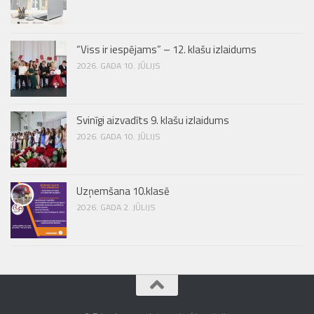
“Viss ir iespējams” – 12. klašu izlaidums
2026. GADA 10. JŪLIJS
Svinīgi aizvadīts 9. klašu izlaidums
2026. GADA 10. JŪLIJS
Uzņemšana 10.klasē
2026. GADA 2. JŪLIJS