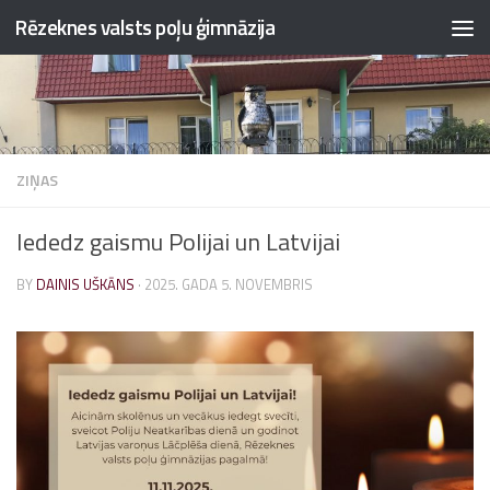
Rēzeknes valsts poļu ģimnāzija
Skip to content
ZIŅAS
Iededz gaismu Polijai un Latvijai
BY
DAINIS UŠKĀNS
·
2025. GADA 5. NOVEMBRIS