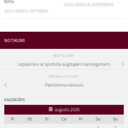
tēmu
2020. GADA 18. SEPTEMBRIS
2022. GADA 5. OKTOBRIS
NOTIKUMI
NEXT STORY
Lepojamies ar sportistu augstajiem sasniegumiem
PREVIOUS STORY
Patriotisma mēnesis
KALENDĀRS
augusts 2026
Pi
Ot
Tr
Ce
Pi
Se
Sv
1
2